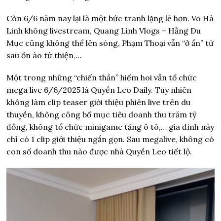
Còn 6/6 năm nay lại là một bức tranh lặng lẽ hơn. Võ Hà
Linh không livestream, Quang Linh Vlogs – Hằng Du
Mục cũng không thể lên sóng, Phạm Thoại vẫn “ở ẩn” từ
sau ồn ào từ thiện,…
Một trong những “chiến thần” hiếm hoi vẫn tổ chức
mega live 6/6/2025 là Quyền Leo Daily. Tuy nhiên
không làm clip teaser giới thiệu phiên live trên du
thuyền, không công bố mục tiêu doanh thu trăm tỷ
đồng, không tổ chức minigame tặng ô tô,… gia đình này
chỉ có 1 clip giới thiệu ngắn gọn. Sau megalive, không có
con số doanh thu nào được nhà Quyền Leo tiết lộ.