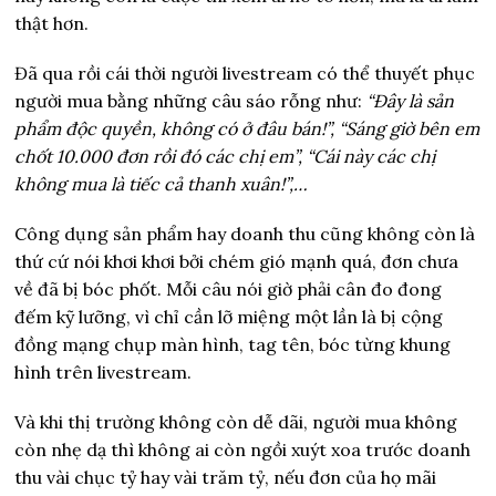
thật hơn.
Đã qua rồi cái thời người livestream có thể thuyết phục
người mua bằng những câu sáo rỗng như:
“Đây là sản
phẩm độc quyền, không có ở đâu bán!”, “Sáng giờ bên em
chốt 10.000 đơn rồi đó các chị em”, “Cái này các chị
không mua là tiếc cả thanh xuân!”,…
Công dụng sản phẩm hay doanh thu cũng không còn là
thứ cứ nói khơi khơi bởi chém gió mạnh quá, đơn chưa
về đã bị bóc phốt. Mỗi câu nói giờ phải cân đo đong
đếm kỹ lưỡng, vì chỉ cần lỡ miệng một lần là bị cộng
đồng mạng chụp màn hình, tag tên, bóc từng khung
hình trên livestream.
Và khi thị trường không còn dễ dãi, người mua không
còn nhẹ dạ thì không ai còn ngồi xuýt xoa trước doanh
thu vài chục tỷ hay vài trăm tỷ, nếu đơn của họ mãi