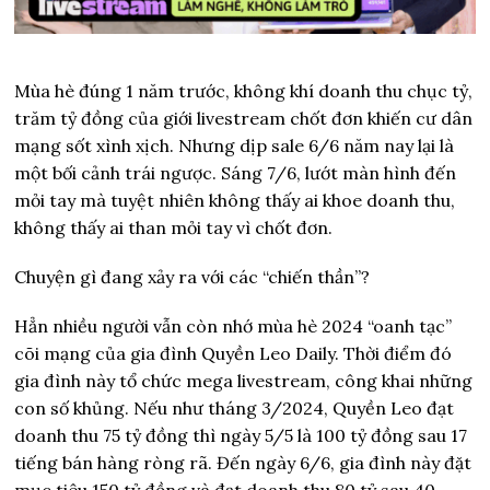
Mùa hè đúng 1 năm trước, không khí doanh thu chục tỷ,
trăm tỷ đồng của giới livestream chốt đơn khiến cư dân
mạng sốt xình xịch. Nhưng dịp sale 6/6 năm nay lại là
một bối cảnh trái ngược. Sáng 7/6, lướt màn hình đến
mỏi tay mà tuyệt nhiên không thấy ai khoe doanh thu,
không thấy ai than mỏi tay vì chốt đơn.
Chuyện gì đang xảy ra với các “chiến thần”?
Hẳn nhiều người vẫn còn nhớ mùa hè 2024 “oanh tạc”
cõi mạng của gia đình Quyền Leo Daily. Thời điểm đó
gia đình này tổ chức mega livestream, công khai những
con số khủng. Nếu như tháng 3/2024, Quyền Leo đạt
doanh thu 75 tỷ đồng thì ngày 5/5 là 100 tỷ đồng sau 17
tiếng bán hàng ròng rã. Đến ngày 6/6, gia đình này đặt