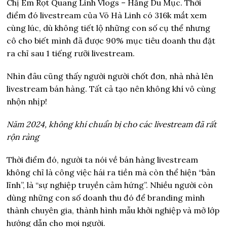
Chị Em Rọt Quang Linh Vlogs – Hằng Du Mục. Thời
điểm đó livestream của Võ Hà Linh có 316k mắt xem
cùng lúc, dù không tiết lộ những con số cụ thể nhưng
cô cho biết mình đã được 90% mục tiêu doanh thu đặt
ra chỉ sau 1 tiếng rưỡi livestream.
Nhìn đâu cũng thấy người người chốt đơn, nhà nhà lên
livestream bán hàng. Tất cả tạo nên không khí vô cùng
nhộn nhịp!
Năm 2024, không khí chuẩn bị cho các livestream đã rất
rộn ràng
Thời điểm đó, người ta nói về bán hàng livestream
không chỉ là công việc hái ra tiền mà còn thể hiện “bản
lĩnh”, là “sự nghiệp truyền cảm hứng”. Nhiều người còn
dùng những con số doanh thu đó để branding mình
thành chuyên gia, thành hình mẫu khởi nghiệp và mở lớp
hướng dẫn cho mọi người.