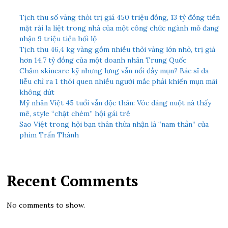
Tịch thu số vàng thỏi trị giá 450 triệu đồng, 13 tỷ đồng tiền
mặt rải la liệt trong nhà của một công chức ngành mỏ đang
nhận 9 triệu tiền hối lộ
Tịch thu 46,4 kg vàng gồm nhiều thỏi vàng lớn nhỏ, trị giá
hơn 14,7 tỷ đồng của một doanh nhân Trung Quốc
Chăm skincare kỹ nhưng lưng vẫn nổi đầy mụn? Bác sĩ da
liễu chỉ ra 1 thói quen nhiều người mắc phải khiến mụn mãi
không dứt
Mỹ nhân Việt 45 tuổi vẫn độc thân: Vóc dáng nuột nà thấy
mê, style “chặt chém” hội gái trẻ
Sao Việt trong hội bạn thân thừa nhận là “nam thần” của
phim Trấn Thành
Recent Comments
No comments to show.