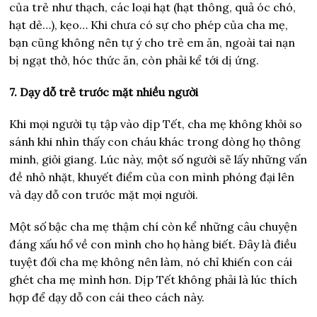
của trẻ như thạch, các loại hạt (hạt thông, quả óc chó,
hạt dẻ…), kẹo… Khi chưa có sự cho phép của cha mẹ,
bạn cũng không nên tự ý cho trẻ em ăn, ngoài tai nạn
bị ngạt thở, hóc thức ăn, còn phải kể tới dị ứng.
7. Dạy dỗ trẻ trước mặt nhiều người
Khi mọi người tụ tập vào dịp Tết, cha mẹ không khỏi so
sánh khi nhìn thấy con cháu khác trong dòng họ thông
minh, giỏi giang. Lúc này, một số người sẽ lấy những vấn
đề nhỏ nhặt, khuyết điểm của con mình phóng đại lên
và dạy dỗ con trước mặt mọi người.
Một số bậc cha mẹ thậm chí còn kể những câu chuyện
đáng xấu hổ về con mình cho họ hàng biết. Đây là điều
tuyệt đối cha mẹ không nên làm, nó chỉ khiến con cái
ghét cha mẹ mình hơn. Dịp Tết không phải là lúc thích
hợp để dạy dỗ con cái theo cách này.