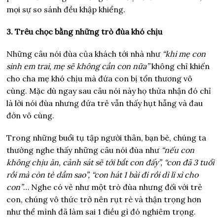
mọi sự so sánh đều khập khiểng.
3. Trêu chọc bằng những trò đùa khó chịu
Những câu nói đùa của khách tới nhà như
“khi mẹ con
sinh em trai, mẹ sẽ không cần con nữa”
không chỉ khiến
cho cha mẹ khó chịu mà đứa con bị tổn thương vô
cùng. Mặc dù ngay sau câu nói này họ thừa nhận đó chỉ
là lời nói đùa nhưng đứa trẻ vẫn thấy hụt hẫng và đau
đớn vô cùng.
Trong những buổi tụ tập người thân, bạn bè, chúng ta
thường nghe thấy những câu nói đùa như
“nếu con
không chịu ăn, cảnh sát sẽ tới bắt con đấy”, “con đã 3 tuổi
rồi mà còn tè dầm sao”, “con hát 1 bài đi rồi dì lì xì cho
con”
… Nghe có vẻ như một trò đùa nhưng đối với trẻ
con, chúng vô thức trở nên rụt rè và thận trọng hơn
như thể mình đã làm sai 1 điều gì đó nghiêm trọng.