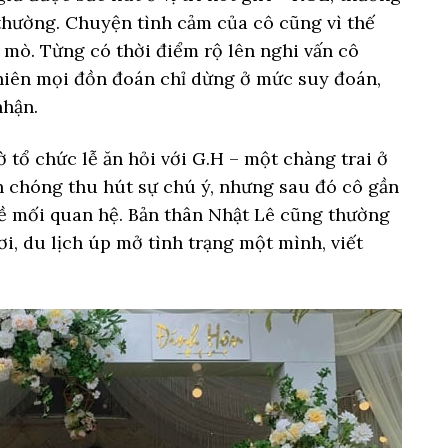
thường. Chuyện tình cảm của cô cũng vì thế
mò. Từng có thời điểm rộ lên nghi vấn cô
nhiên mọi đồn đoán chỉ dừng ở mức suy đoán,
nhận.
 tổ chức lễ ăn hỏi với G.H – một chàng trai ở
 chóng thu hút sự chú ý, nhưng sau đó cô gần
ề mối quan hệ. Bản thân Nhật Lê cũng thường
ơi, du lịch úp mở tình trạng một mình, viết