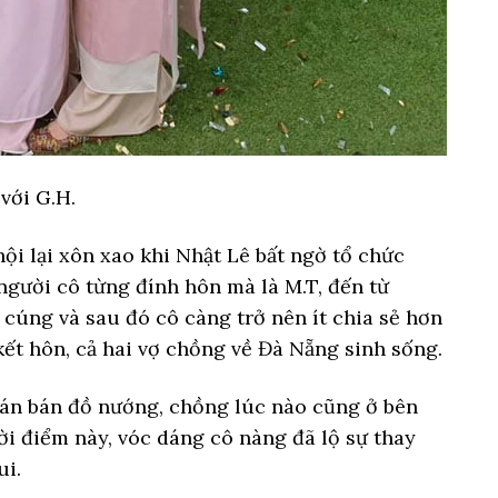
với G.H.
i lại xôn xao khi Nhật Lê bất ngờ tổ chức
người cô từng đính hôn mà là M.T, đến từ
cúng và sau đó cô càng trở nên ít chia sẻ hơn
 kết hôn, cả hai vợ chồng về Đà Nẵng sinh sống.
án bán đồ nướng, chồng lúc nào cũng ở bên
i điểm này, vóc dáng cô nàng đã lộ sự thay
ui.