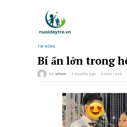
TIN NÓNG
Bí ẩn lớn trong 
by
admin
5 months ago
5 mins read