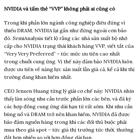
NVIDIA và tấm thẻ “VVP” không phải ai cũng có
Trong khi phần lớn ngành công nghiệp điêu đứng vì
thiếu DRAM, NVIDIA lại gần như đứng ngoài cơn bão
đó. SemiAnalysis tiết lộ rằng các nhà sản xuất bộ nhớ
cấp cho NVIDIA trạng thái khách hàng VVP, viết tắt của
“Very Very Preferred” – tức mức ưu tiên cao nhất
trong chuỗi cung ứng. Vị thế này đảm bảo NVIDIA luôn
được ưu tiên về năng lực sản xuất lẫn giá cả, kể cả khi thị
trường đang khan hiếm nhất.
CEO Jensen Huang từng lý giải cơ chế này: NVIDIA nhìn
thấy làn sóng nhu cầu trước phần lớn các bên, và đã ký
các hợp đồng cung ứng dài hạn từ rất sớm. Khi nhu cầu
bùng nổ và DRAM trở nên khan hiếm, NVIDIA đã được
bảo đảm nguồn hàng trong khi các đối thủ buộc phải
mua theo giá spot – tức giá thị trường tức thời, thường
đắt hơn nhiều so với hợp đồng dài hạn.