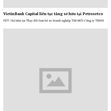
VietinBank Capital liên tục tăng sở hữu tại Petrosetco
PET: Giá hiện tại Thay đổi Xem hồ sơ doanh nghiệp TIN MỚI Công ty TNHH