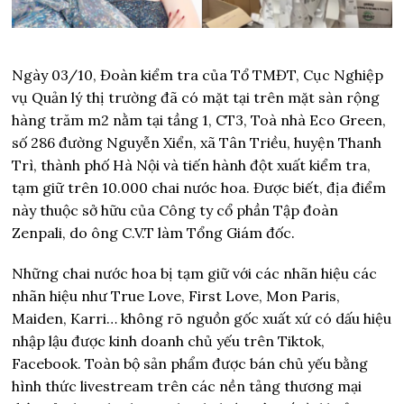
Ngày 03/10, Đoàn kiểm tra của Tổ TMĐT, Cục Nghiệp
vụ Quản lý thị trường đã có mặt tại trên mặt sàn rộng
hàng trăm m2 nằm tại tầng 1, CT3, Toà nhà Eco Green,
số 286 đường Nguyễn Xiển, xã Tân Triều, huyện Thanh
Trì, thành phố Hà Nội và tiến hành đột xuất kiểm tra,
tạm giữ trên 10.000 chai nước hoa. Được biết, địa điểm
này thuộc sở hữu của Công ty cổ phần Tập đoàn
Zenpali, do ông C.V.T làm Tổng Giám đốc.
Những chai nước hoa bị tạm giữ với các nhãn hiệu các
nhãn hiệu như True Love, First Love, Mon Paris,
Maiden, Karri… không rõ nguồn gốc xuất xứ có dấu hiệu
nhập lậu được kinh doanh chủ yếu trên Tiktok,
Facebook. Toàn bộ sản phẩm được bán chủ yếu bằng
hình thức livestream trên các nền tảng thương mại