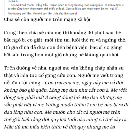
Chia sẻ của người mẹ trên mạng xã hội
Cũng theo chia sẻ của mẹ thì khoảng 30 phút sau, bé
bất ngờ bị co giật, môi tím tái, lưỡi thè ra và ngừng thở.
Dù gia đình đã đưa con đến bệnh viện, bác sĩ cố gắng
hồi sức trong hơn một giờ nhưng bé không qua khỏi.
Trên đường về nhà, người mẹ vẫn không chấp nhận sự
thật và liên tục cố gắng cứu con. Người mẹ viết trong
nỗi đau tột cùng: “
Con trai của mẹ, ngày này mẹ cả đời
không bao giờ quên. Lòng mẹ đau như cắt con à. Mẹ viết
dòng này phải mất 3 tiếng đồng hồ. Mẹ đau nhưng mẹ
vẫn phải viết vì mẹ không muốn thêm 1 em bé nào bị ra đi
đau lòng như con. Mẹ muốn cho tất cả người mẹ trên
thế giới biết rằng đột quỵ lứa tuổi nào cũng có thể xảy ra.
Mặc dù mẹ hiểu kiến thức về đột quỵ nhưng mẹ lại