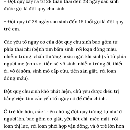
– Đột quỵ xảy ra từ 28 tuần thai đến 28 ngày sau sinh
được gọi là đột quỵ chu sinh.
– Đột quỵ từ 28 ngày sau sinh đến 18 tuổi gọi là đột quỵ
trẻ em.
Các yếu tố nguy cơ của đột quỵ chu sinh bao gồm từ
phía thai nhi (bệnh tim bẩm sinh, rối loạn đông máu,
nhiễm trùng, chấn thương hoặc ngạt khi sinh) và từ phía
người mẹ (con so, tiền sử vô sinh, nhiễm trùng ối, thiểu
ối, vỡ ối sớm, sinh mổ cấp cứu, tiền sản giật, rối loạn
đông máu).
Đột quỵ chu sinh khó phát hiện, chủ yếu được điều trị
bằng việc tìm các yếu tố nguy cơ để điều chỉnh.
Ở trẻ lớn hơn, các triệu chứng đột quỵ tương tự như ở
người lớn, bao gồm co giật, yếu liệt chi, méo mặt, rối
loạn thị lực, rối loạn phối hợp vận động, và ở trẻ lớn hơn