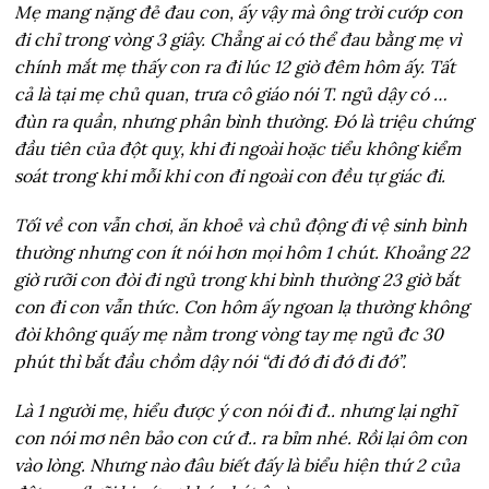
Mẹ mang nặng đẻ đau con, ấy vậy mà ông trời cướp con
đi chỉ trong vòng 3 giây. Chẳng ai có thể đau bằng mẹ vì
chính mắt mẹ thấy con ra đi lúc 12 giờ đêm hôm ấy. Tất
cả là tại mẹ chủ quan, trưa cô giáo nói T. ngủ dậy có …
đùn ra quần, nhưng phân bình thường. Đó là triệu chứng
đầu tiên của đột quỵ, khi đi ngoài hoặc tiểu không kiểm
soát trong khi mỗi khi con đi ngoài con đều tự giác đi.
Tối về con vẫn chơi, ăn khoẻ và chủ động đi vệ sinh bình
thường nhưng con ít nói hơn mọi hôm 1 chút. Khoảng 22
giờ rưỡi con đòi đi ngủ trong khi bình thường 23 giờ bắt
con đi con vẫn thức. Con hôm ấy ngoan lạ thường không
đòi không quấy mẹ nằm trong vòng tay mẹ ngủ đc 30
phút thì bắt đầu chồm dậy nói “đi đớ đi đớ đi đớ”.
Là 1 người mẹ, hiểu được ý con nói đi đ.. nhưng lại nghĩ
con nói mơ nên bảo con cứ đ.. ra bỉm nhé. Rồi lại ôm con
vào lòng. Nhưng nào đâu biết đấy là biểu hiện thứ 2 của