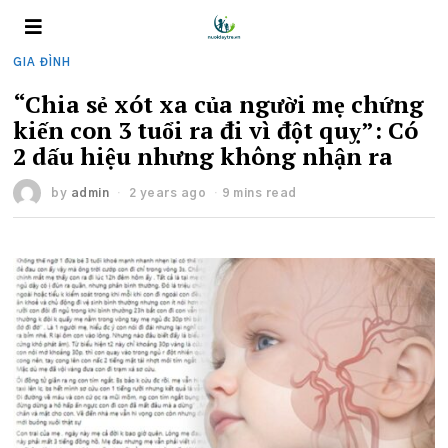
GIA ĐÌNH
“Chia sẻ xót xa của người mẹ chứng
kiến con 3 tuổi ra đi vì đột quỵ”: Có
2 dấu hiệu nhưng không nhận ra
by
admin
2 years ago
9 mins read