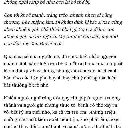
không nghĩ rằng bé như con lại có thể bị.
Con tôi khoẻ mạnh, trắng trẻo, nhanh nhẹn ai cũng
thương. Dẻo miệng lắm. Đi khám định kì bác sĩ nào cũng
khen khoẻ mạnh chả thiếu chất gì. Con ra đi lúc con
khoẻ mạnh ăn no, ngủ kĩ. Mẹ thương con lắm, mẹ nhớ
con lắm, mẹ đau lắm con ơi”.
Qua chia sẻ của người mẹ, dù chưa biết chắc nguyên
nhân chính xác khiến em bé 3 tuổi ra đi mãi mãi có phải
là do đột quỵ hay không nhưng câu chuyện là lời cảnh
báo cho các bậc phụ huynh hãy chú ý những dấu hiệu
bất thường ở trẻ nhỏ.
Nhiều người nghĩ rằng đột quỵ chỉ gặp ở người trưởng
thành và người già nhưng thực tế, bệnh có thể xảy ra
với bất kỳ lứa tuổi nào, kể cả với trẻ em. Những triệu
chứng như mất kiểm soát tiểu tiện, khó phát âm, hoặc
những thay đổi trong hành vi hằng ngày… thường bị bỏ