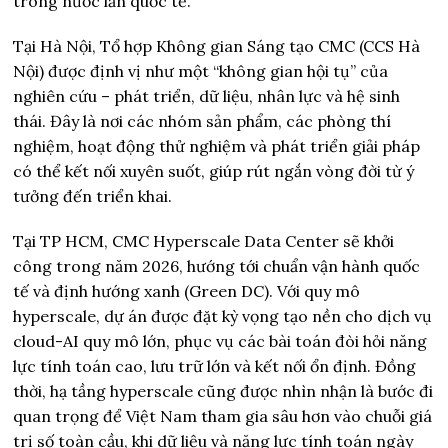
trong nước lẫn quốc tế.
Tại Hà Nội, Tổ hợp Không gian Sáng tạo CMC (CCS Hà
Nội) được định vị như một “không gian hội tụ” của
nghiên cứu – phát triển, dữ liệu, nhân lực và hệ sinh
thái. Đây là nơi các nhóm sản phẩm, các phòng thí
nghiệm, hoạt động thử nghiệm và phát triển giải pháp
có thể kết nối xuyên suốt, giúp rút ngắn vòng đời từ ý
tưởng đến triển khai.
Tại TP HCM, CMC Hyperscale Data Center sẽ khởi
công trong năm 2026, hướng tới chuẩn vận hành quốc
tế và định hướng xanh (Green DC). Với quy mô
hyperscale, dự án được đặt kỳ vọng tạo nền cho dịch vụ
cloud-AI quy mô lớn, phục vụ các bài toán đòi hỏi năng
lực tính toán cao, lưu trữ lớn và kết nối ổn định. Đồng
thời, hạ tầng hyperscale cũng được nhìn nhận là bước đi
quan trọng để Việt Nam tham gia sâu hơn vào chuỗi giá
trị số toàn cầu, khi dữ liệu và năng lực tính toán ngày