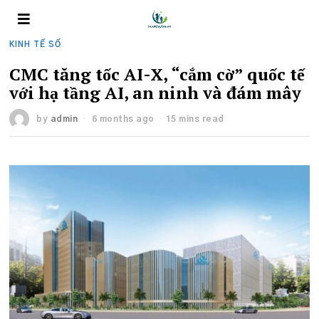
KINH TẾ SỐ
CMC tăng tốc AI-X, “cắm cờ” quốc tế
với hạ tầng AI, an ninh và đám mây
by
admin
6 months ago
15 mins read