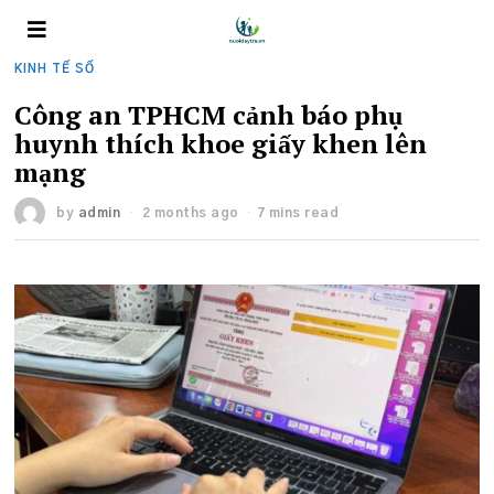
KINH TẾ SỐ
Công an TPHCM cảnh báo phụ
huynh thích khoe giấy khen lên
mạng
by
admin
2 months ago
7 mins read