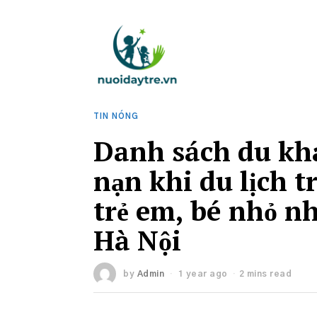
TIN NÓNG
Danh sách du khá
nạn khi du lịch 
trẻ em, bé nhỏ nh
Hà Nội
by
Admin
1 year ago
2 mins read