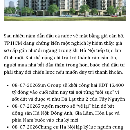
Sau nhiều năm dẫn đầu cả nước về mặt bằng giá căn hộ,
TP.HCM đang chứng kiến một nghịch lý hiếm thấy: giá
sơ cấp gần như đi ngang trong khi Hà Nội tiếp tục lập
đỉnh mới. Khi khả năng chi trả trở thành rào cản lớn,
người mua nhà bắt đầu thận trọng hơn, buộc chủ đầu tư
phải thay đổi chiến lược nếu muốn duy trì thanh khoản.
08-07-2026
Sun Group sẽ khởi công hai KĐT 16.400
tỷ đồng vào cuối năm nay tại nơi từng “sôi sục” vì
sốt đất và được ví như Đà Lạt thứ 2 của Tây Nguyên
08-07-2026
5 tuyến metro sẽ “vẽ lại” bản đồ bất
động sản Hà Nội: Đông Anh, Gia Lâm, Hòa Lạc và
phía Nam bước vào chu kỳ mới
08-07-2026
Chung cư Hà Nội lập kỷ lục nguồn cung