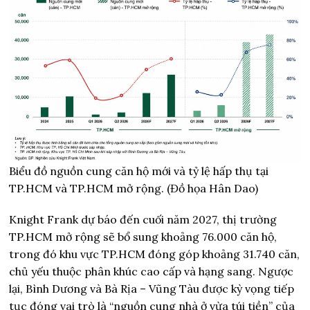
Biểu đồ nguồn cung căn hộ mới và tỷ lệ hấp thụ tại
TP.HCM và TP.HCM mở rộng. (Đồ họa Hân Dao)
Knight Frank dự báo đến cuối năm 2027, thị trường
TP.HCM mở rộng sẽ bổ sung khoảng 76.000 căn hộ,
trong đó khu vực TP.HCM đóng góp khoảng 31.740 căn,
chủ yếu thuộc phân khúc cao cấp và hạng sang. Ngược
lại, Bình Dương và Bà Rịa – Vũng Tàu được kỳ vọng tiếp
tục đóng vai trò là “nguồn cung nhà ở vừa túi tiền” của