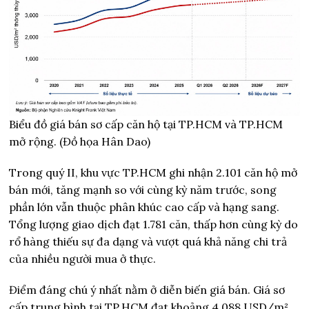
Biểu đồ giá bán sơ cấp căn hộ tại TP.HCM và TP.HCM
mở rộng. (Đồ họa Hân Dao)
Trong quý II, khu vực TP.HCM ghi nhận 2.101 căn hộ mở
bán mới, tăng mạnh so với cùng kỳ năm trước, song
phần lớn vẫn thuộc phân khúc cao cấp và hạng sang.
Tổng lượng giao dịch đạt 1.781 căn, thấp hơn cùng kỳ do
rổ hàng thiếu sự đa dạng và vượt quá khả năng chi trả
của nhiều người mua ở thực.
Điểm đáng chú ý nhất nằm ở diễn biến giá bán. Giá sơ
cấp trung bình tại TP.HCM đạt khoảng 4.088 USD/m²,