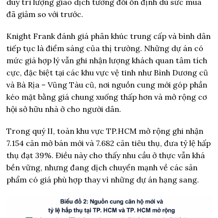
duy trì lượng giao dịch tương đối ổn định dù sức mua
đã giảm so với trước.
Knight Frank đánh giá phân khúc trung cấp và bình dân
tiếp tục là điểm sáng của thị trường. Những dự án có
mức giá hợp lý vẫn ghi nhận lượng khách quan tâm tích
cực, đặc biệt tại các khu vực vệ tinh như Bình Dương cũ
và Bà Rịa – Vũng Tàu cũ, nơi nguồn cung mới góp phần
kéo mặt bằng giá chung xuống thấp hơn và mở rộng cơ
hội sở hữu nhà ở cho người dân.
Trong quý II, toàn khu vực TP.HCM mở rộng ghi nhận
7.154 căn mở bán mới và 7.682 căn tiêu thụ, đưa tỷ lệ hấp
thụ đạt 39%. Điều này cho thấy nhu cầu ở thực vẫn khá
bền vững, nhưng đang dịch chuyển mạnh về các sản
phẩm có giá phù hợp thay vì những dự án hạng sang.