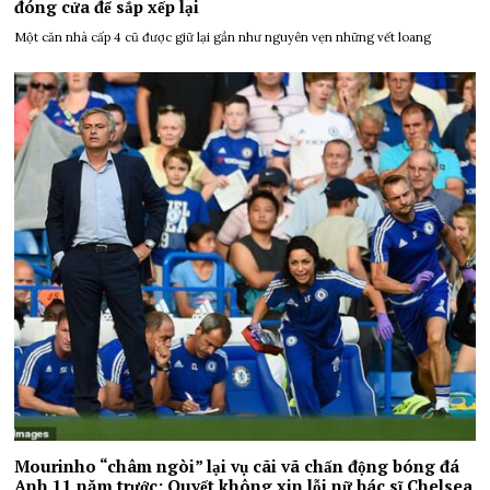
đóng cửa để sắp xếp lại
Một căn nhà cấp 4 cũ được giữ lại gần như nguyên vẹn những vết loang
Mourinho “châm ngòi” lại vụ cãi vã chấn động bóng đá
Anh 11 năm trước: Quyết không xin lỗi nữ bác sĩ Chelsea