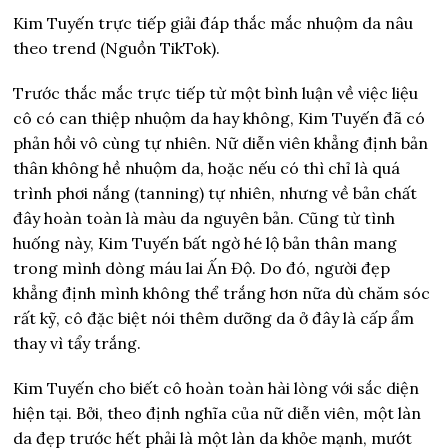
Kim Tuyến trực tiếp giải đáp thắc mắc nhuộm da nâu
theo trend (Nguồn TikTok).
Trước thắc mắc trực tiếp từ một bình luận về việc liệu
cô có can thiệp nhuộm da hay không, Kim Tuyến đã có
phản hồi vô cùng tự nhiên. Nữ diễn viên khẳng định bản
thân không hề nhuộm da, hoặc nếu có thì chỉ là quá
trình phơi nắng (tanning) tự nhiên, nhưng về bản chất
đây hoàn toàn là màu da nguyên bản. Cũng từ tình
huống này, Kim Tuyến bất ngờ hé lộ bản thân mang
trong mình dòng máu lai Ấn Độ. Do đó, người đẹp
khẳng định mình không thể trắng hơn nữa dù chăm sóc
rất kỹ, cô đặc biệt nói thêm dưỡng da ở đây là cấp ẩm
thay vì tẩy trắng.
Kim Tuyến cho biết cô hoàn toàn hài lòng với sắc diện
hiện tại. Bởi, theo định nghĩa của nữ diễn viên, một làn
da đẹp trước hết phải là một làn da khỏe mạnh, mướt