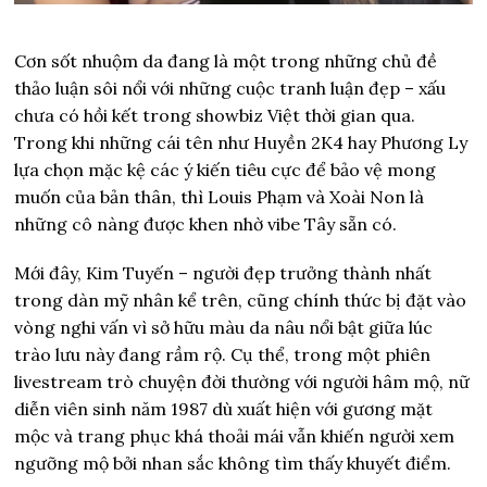
Cơn sốt nhuộm da đang là một trong những chủ đề
thảo luận sôi nổi với những cuộc tranh luận đẹp – xấu
chưa có hồi kết trong showbiz Việt thời gian qua.
Trong khi những cái tên như Huyền 2K4 hay Phương Ly
lựa chọn mặc kệ các ý kiến tiêu cực để bảo vệ mong
muốn của bản thân, thì Louis Phạm và Xoài Non là
những cô nàng được khen nhờ vibe Tây sẵn có.
Mới đây, Kim Tuyến – người đẹp trưởng thành nhất
trong dàn mỹ nhân kể trên, cũng chính thức bị đặt vào
vòng nghi vấn vì sở hữu màu da nâu nổi bật giữa lúc
trào lưu này đang rầm rộ. Cụ thể, trong một phiên
livestream trò chuyện đời thường với người hâm mộ, nữ
diễn viên sinh năm 1987 dù xuất hiện với gương mặt
mộc và trang phục khá thoải mái vẫn khiến người xem
ngưỡng mộ bởi nhan sắc không tìm thấy khuyết điểm.