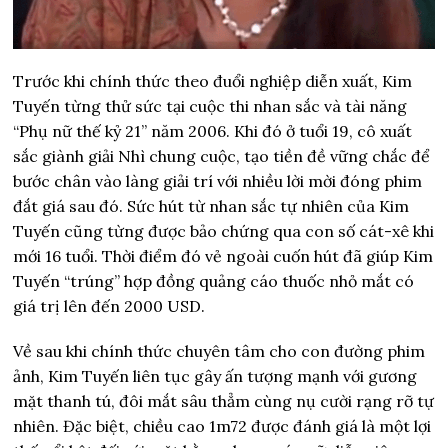
Trước khi chính thức theo đuổi nghiệp diễn xuất, Kim
Tuyến từng thử sức tại cuộc thi nhan sắc và tài năng
“Phụ nữ thế kỷ 21” năm 2006. Khi đó ở tuổi 19, cô xuất
sắc giành giải Nhì chung cuộc, tạo tiền đề vững chắc để
bước chân vào làng giải trí với nhiều lời mời đóng phim
đắt giá sau đó. Sức hút từ nhan sắc tự nhiên của Kim
Tuyến cũng từng được bảo chứng qua con số cát-xê khi
mới 16 tuổi. Thời điểm đó vẻ ngoài cuốn hút đã giúp Kim
Tuyến “trúng” hợp đồng quảng cáo thuốc nhỏ mắt có
giá trị lên đến 2000 USD.
Về sau khi chính thức chuyên tâm cho con đường phim
ảnh, Kim Tuyến liên tục gây ấn tượng mạnh với gương
mặt thanh tú, đôi mắt sâu thẳm cùng nụ cười rạng rỡ tự
nhiên. Đặc biệt, chiều cao 1m72 được đánh giá là một lợi