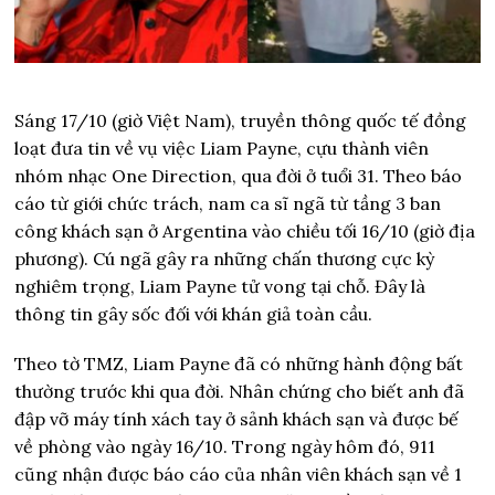
Sáng 17/10 (giờ Việt Nam), truyền thông quốc tế đồng
loạt đưa tin về vụ việc Liam Payne, cựu thành viên
nhóm nhạc One Direction, qua đời ở tuổi 31. Theo báo
cáo từ giới chức trách, nam ca sĩ ngã từ tầng 3 ban
công khách sạn ở Argentina vào chiều tối 16/10 (giờ địa
phương). Cú ngã gây ra những chấn thương cực kỳ
nghiêm trọng, Liam Payne tử vong tại chỗ. Đây là
thông tin gây sốc đối với khán giả toàn cầu.
Theo tờ TMZ, Liam Payne đã có những hành động bất
thường trước khi qua đời. Nhân chứng cho biết anh đã
đập vỡ máy tính xách tay ở sảnh khách sạn và được bế
về phòng vào ngày 16/10. Trong ngày hôm đó, 911
cũng nhận được báo cáo của nhân viên khách sạn về 1