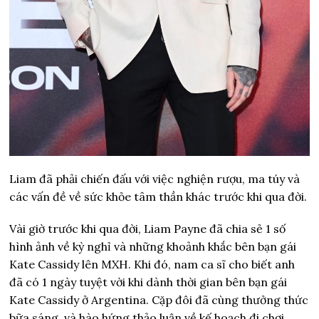
Liam đã phải chiến đấu với việc nghiện rượu, ma túy và
các vấn đề về sức khỏe tâm thần khác trước khi qua đời.
Vài giờ trước khi qua đời, Liam Payne đã chia sẻ 1 số
hình ảnh về kỳ nghỉ và những khoảnh khắc bên bạn gái
Kate Cassidy lên MXH. Khi đó, nam ca sĩ cho biết anh
đã có 1 ngày tuyệt vời khi dành thời gian bên bạn gái
Kate Cassidy ở Argentina. Cặp đôi đã cùng thưởng thức
bữa sáng, và hào hứng thảo luận về kế hoạch đi chơi