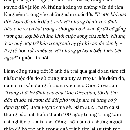
Payne đã vật lộn với khủng hoảng và những vấn đề tâm
lý nghiêm trọng vào những năm cuối đời.
“Trước khi qua
đời, Liam đã phải đấu tranh với những hành vi, ý định
tiêu cực và tai hại trong 1 thời gian dài. Anh ấy đã cố gắng
vượt qua, loại bỏ chúng khỏi cuộc sống của mình. Nhưng
‘con quỷ ngự trị’ bên trong anh ấy (ý chỉ vấn đề tâm lý –
PV) tệ hơn rất nhiều so với những gì Liam biểu hiện bên
ngoài”,
nguồn tin nói.
Liam cũng từng tiết lộ anh đã trải qua giai đoạn tăm tối
nhất cuộc đời do sử dụng ma túy và rượu. Thời điểm đó,
nam ca sĩ vẫn đang là thành viên của One Direction.
“Trong thời kỳ đỉnh cao của One Direction, tôi đã tìm
đến thuốc và rượu để đối phó với áp lực và từng có ý
định tự tử”
, Liam Payne chia sẻ. Năm 2023, nam ca sĩ
thông báo anh hoàn thành 100 ngày trong trung tâm
cai nghiện ở Louisiana, đồng thời cảm ơn những người
thân đã hỗ trợ anh trong quá trình tìm lại sự tỉnh táo.