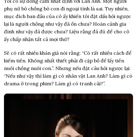
Tôi có sự đồng cảm nhất định với Lan Anh. Một người
phụ nữ bỏ chồng bỏ con đi ngoại tình là sai. Tuy nhiên,
mục đích ban đầu của cô ấy khiến tôi đặt dấu hỏi ngược
lại là người chồng như vậy đã ổn chưa? Hoàn cảnh gia
đình như vậy đã được chưa? Liệu rằng đã đủ để cho cô
ấy chấp nhận tất cả mọi thứ?
Sẽ có rất nhiều khán giả nói rằng: “Có rất nhiều cách để
kiếm tiền. Không nhất thiết phải đi cặp bồ để lấy tiền
nuôi chồng nuôi con.”. Nhưng nếu đặt câu hỏi ngược lại:
“Nếu như vậy thì làm gì có nhân vật Lan Anh? Làm gì có
drama ở trong phim? Làm gì có tranh cãi?”.