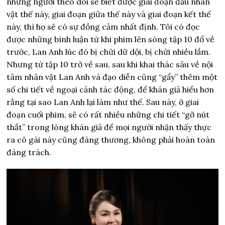
những người theo dõi sẽ biết được giai đoạn đầu nhân
vật thế này, giai đoạn giữa thế này và giai đoạn kết thế
này, thì họ sẽ có sự đồng cảm nhất định. Tôi có đọc
được những bình luận từ khi phim lên sóng tập 10 đổ về
trước, Lan Anh lúc đó bị chửi dữ dội, bị chửi nhiều lắm.
Nhưng từ tập 10 trở về sau, sau khi khai thác sâu về nội
tâm nhân vật Lan Anh và đạo diễn cũng “gẩy” thêm một
số chi tiết về ngoại cảnh tác động, để khán giả hiểu hơn
rằng tại sao Lan Anh lại làm như thế. Sau này, ở giai
đoạn cuối phim, sẽ có rất nhiều những chi tiết “gỡ nút
thắt” trong lòng khán giả để mọi người nhận thấy thực
ra cô gái này cũng đáng thương, không phải hoàn toàn
đáng trách.