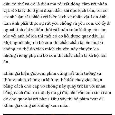
đâu có thế và đó là điều mà tôi rất đồng cảm với nhân
vật. Đó là lý do ở giai đoạn đầu, khi đọc kịch bản, tôi có
tranh luận rất nhiều với biên kịch về nhân vật Lan Anh.
Lan Anh phải thực sự rất yêu chồng và yêu con. Cô ấy đi
ngoại tình chỉ vì tiền thôi và hoàn toàn không có cảm
xúc với anh bồ kia thì mới có cơ hội được quay đầu lại.
Một người phụ nữ bỏ con thì chắc chắn bị lên án, bỏ
chồng có thể do xích mích chuyện này chuyện kia
nhưng riêng phụ nữ bỏ con thì chắc chắn bị xã hội lên
án.
Khán giả hiện giờ xem phim cũng rất tinh tường và
thông minh, chúng ta không thể đốt cháy giai đoạn
bằng cách cho cặp vợ chồng này quay trở lại với nhau
bằng cách đưa ra một lý do gì đó, như vẫn còn tình cảm
để cho quay lại với nhau. Như vậy thì bộ phim “vứt đi”.
Khán giả cũng sẽ không xem nữa.