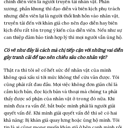
chính diễn viên là người truyền tải nhân vật. Phần
xương, phần khung thì đạo diễn và biên kịch phụ trách
nhưng diễn viên lại là người thổi linh hồn vào nhân vật,
truyền tải đến với khán giả cho nên đạo diễn hay biên
kịch đều rất tôn trọng ý kiến của diễn viên. Nếu như sự
can thiệp đảm bảo tính hợp lý thì mọi người vẫn ủng hộ.
Có vẻ như đây là cách mà chị tiếp cận với những vai diễn
gây tranh cãi để tạo nên chiều sâu cho nhân vật?
Thật ra thì tôi sẽ cố hết sức để nhân vật của mình
không quá xấu xí tới mức không thể cứu vãn được. Tôi
cũng phải rất đau đầu. Mọi việc không đơn giản chỉ là
cầm kịch bản, đọc kịch bản và thoại mà chúng ta phải
thấy được số phận của nhân vật ở trong đó nữa. Khi
mình đưa ra vấn đề, bắt buộc mình phải là người giải
quyết vấn đề. Khi mình giải quyết vấn đề thì sẽ có hai
khả năng: Bị khán giả quay lưng hoặc ủng hộ mình. Tôi
tin là ai cũng mong muốn khán giả ở bên cạnh mình rồi.