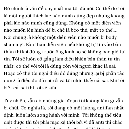
Đó chính là vấn đề duy nhất mà tôi đã nói. Có thể do tôi
là một người thích lúc nào mình cũng đẹp nhưng không
phải lúc nào mình cũng đúng.
Không có một diễn viên
nào muốn lên hình để bị chê là béo thế, mặt to thế,…
Nói chung là không một diễn viên nào muốn bị body
shaming.. Bản thân diễn viên nếu không tự tin vào bản
thân thì khi đứng trước ống kính họ sẽ không bao giờ tự
tin. Tôi sẽ luôn cố gắng làm điều khiến bản thân tự tin
nhất, có thể với tôi là đúng còn với người khác là sai.
Hoặc có thể tôi nghĩ điều đó đúng nhưng lại bị phản tác
dụng là điều đó đã sai rồi và tôi nhìn thấy cái sai. Khi tôi
biết cái sai thì tôi sẽ sửa.
Tuy nhiên, vẫn có những giai đoạn tôi không làm gì vẫn
bị chửi. Có nghĩa là, tôi đang có một lượng antifan nhất
định, luôn luôn song hành với mình. Tôi không thể tiêu
diệt được thì tôi phải mặc kệ thôi bởi vì đã anti thì chắc