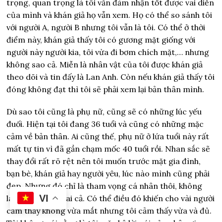
trọng, quan trọng là tôi vẫn đảm nhận tốt được vai diễn
của mình và khán giả họ vẫn xem. Họ có thể so sánh tôi
với người A, người B nhưng tôi vẫn là tôi.
Có thể ở thời
điểm này, khán giả thấy tôi có gương mặt giống với
người này người kia, tôi vừa đi bơm chích mặt,… nhưng
không sao cả. Miễn là nhân vật của tôi được khán giả
theo dõi và tin đấy là Lan Anh. Còn nếu khán giả thấy tôi
đóng không đạt thì tôi sẽ phải xem lại bản thân mình.
Dù sao tôi cũng là phụ nữ, cũng sẽ có những lúc yếu
đuối. Hiện tại tôi đang 36 tuổi và cũng có những mặc
cảm về bản thân. Ai cũng thế, phụ nữ ở lứa tuổi này rất
mất tự tin vì đã gần chạm mốc 40 tuổi rồi. Nhan sắc sẽ
thay đổi rất rõ rệt nên tôi muốn trước mặt gia đình,
bạn bè, khán giả hay người yêu, lúc nào mình cũng phải
đẹp. Nhưng đó chỉ là tham vọng cá nhân thôi, không
VI
làm tổn hại đến ai cả. Có thể điều đó khiến cho vài người
cảm thấy không vừa mắt nhưng tôi cảm thấy vừa và đủ.