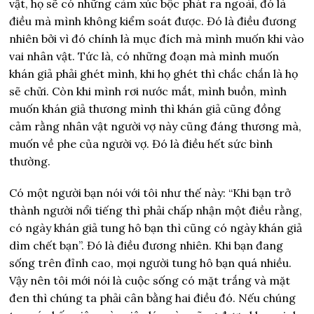
vật, họ sẽ có những cảm xúc bộc phát ra ngoài, đó là
điều mà mình không kiểm soát được. Đó là điều đương
nhiên bởi vì đó chính là mục đích mà mình muốn khi vào
vai nhân vật. Tức là, có những đoạn mà mình muốn
khán giả phải ghét mình, khi họ ghét thì chắc chắn là họ
sẽ chửi. Còn khi mình rơi nước mắt, mình buồn, mình
muốn khán giả thương mình thì khán giả cũng đồng
cảm rằng nhân vật người vợ này cũng đáng thương mà,
muốn về phe của người vợ. Đó là điều hết sức bình
thường.
Có một người bạn nói với tôi như thế này: “Khi bạn trở
thành người nổi tiếng thì phải chấp nhận một điều rằng,
có ngày khán giả tung hô bạn thì cũng có ngày khán giả
dìm chết bạn”. Đó là điều đương nhiên.
Khi bạn đang
sống trên đỉnh cao, mọi người tung hô bạn quá nhiều.
Vậy nên tôi mới nói là cuộc sống có mặt trắng và mặt
đen thì chúng ta phải cân bằng hai điều đó. Nếu chúng