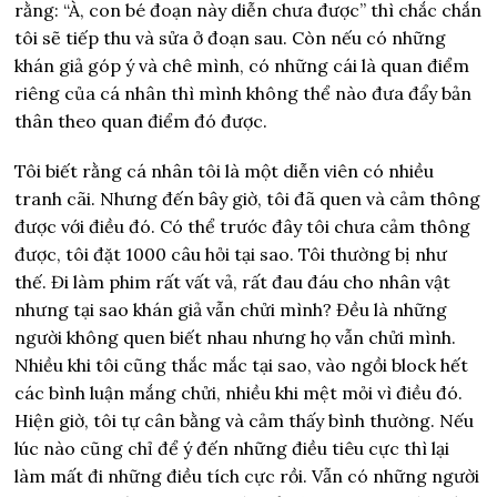
rằng: “À, con bé đoạn này diễn chưa được” thì chắc chắn
tôi sẽ tiếp thu và sửa ở đoạn sau. Còn nếu có những
khán giả góp ý và chê mình, có những cái là quan điểm
riêng của cá nhân thì mình không thể nào đưa đẩy bản
thân theo quan điểm đó được.
Tôi biết rằng cá nhân tôi là một diễn viên có nhiều
tranh cãi. Nhưng đến bây giờ, tôi đã quen và cảm thông
được với điều đó. Có thể trước đây tôi chưa cảm thông
được, tôi đặt 1000 câu hỏi tại sao. Tôi thường bị như
thế. Đi làm phim rất vất vả, rất đau đáu cho nhân vật
nhưng tại sao khán giả vẫn chửi mình? Đều là những
người không quen biết nhau nhưng họ vẫn chửi mình.
Nhiều khi tôi cũng thắc mắc tại sao, vào ngồi block hết
các bình luận mắng chửi, nhiều khi mệt mỏi vì điều đó.
Hiện giờ, tôi tự cân bằng và cảm thấy bình thường. N
ếu
lúc nào cũng chỉ để ý đến những điều tiêu cực thì lại
làm mất đi những điều tích cực rồi. Vẫn có những người