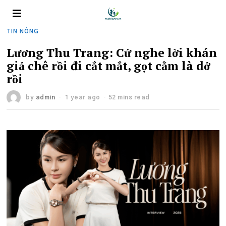
TIN NÓNG
Lương Thu Trang: Cứ nghe lời khán
giả chê rồi đi cắt mắt, gọt cằm là dở
rồi
by
admin
1 year ago
52 mins read