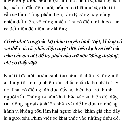
hay không thôi. Nếu được làm một nhân vật xấu tệ, xấu
hại, xấu từ đầu đến cuối, nếu có cơ hội như vậy thì tôi
vẫn sẽ làm. Càng phản diện, tâm lý càng hay, càng
nhiều đất diễn, vô cùng nhiều. Chỉ có điều mình có tìm
ra đất diễn để diễn hay không.
Có vẻ như trong các bộ phim truyền hình Việt, không có
vai diễn nào là phản diện tuyệt đối, biên kịch sẽ biết cài
cắm các chi tiết để họ phần nào trở nên “đáng thương”,
chị có thấy vậy?
Như tôi đã nói, hoàn cảnh tạo nên số phận. Không một
ai đang tốt mà tự nhiên xấu, chắc chắn là họ phải có lý
do. Phải có điều gì đó đưa đẩy họ, biến họ trở thành
người xấu. Chúng ta nên khai thác vào sự biến đổi đấy,
tác động ngoại cảnh lên nhân vật để họ đưa ra những
hành vi không tốt, làm hại người khác, khán giả cho đấy
là người xấu. Phim Việt sẽ khai thác vào những điều đó.