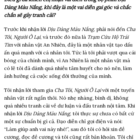
Dàng Màu Nắng, khi đây là một vai diễn gai góc và chắc
chắn sẽ gây tranh cãi?
Trước khi nhận lời
Dịu Dàng Màu Nắng
, phải nói đến
Cha
Tôi, Người Ở Lại
, và trước đó nữa là
Trạm Cứu Hộ Trái
Tim
với nhân vật An Nhiên, đây là một nhân vật tạo dấu
ấn quá mạnh với cá nhân tôi. Tức là tôi phải vượt qua cái
bóng của chính mình, vì An Nhiên là một nhân vật mà
có lẽ tôi đã dành quá nhiều tâm huyết cho nó nên, làm
ảnh hưởng cả cuộc sống đời thường của mình.
Tôi nhận lời tham gia
Cha Tôi, Người Ở Lại
với một tuyến
nhân vật rất ngắn thôi. Nó nhẹ nhàng, bình dị, không
quá nhiều tranh cãi về dư luận và đấu tranh nội tâm. Khi
nhận lời
Dịu Dàng Màu Nắng
, tôi thực sự chưa có bất cứ
một sự chuẩn bị gì cả. Đạo diễn chỉ gọi điện và nói:
“Làm giúp anh vai này nhé!”, sau đó tôi có hỏi xin đề
cương, đọc đề cương và tôi cũng rất băn khoăn. Tôi chỉ