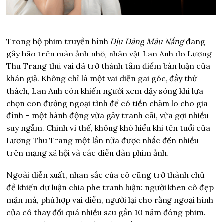
Trong bộ phim truyền hình
Dịu Dàng Màu Nắng
đang
gây bão trên màn ảnh nhỏ, nhân vật Lan Anh do Lương
Thu Trang thủ vai đã trở thành tâm điểm bàn luận của
khán giả. Không chỉ là một vai diễn gai góc, đầy thử
thách, Lan Anh còn khiến người xem dậy sóng khi lựa
chọn con đường ngoại tình để có tiền chăm lo cho gia
đình – một hành động vừa gây tranh cãi, vừa gợi nhiều
suy ngẫm. Chính vì thế, không khó hiểu khi tên tuổi của
Lương Thu Trang một lần nữa được nhắc đến nhiều
trên mạng xã hội và các diễn đàn phim ảnh.
Ngoài diễn xuất, nhan sắc của cô cũng trở thành chủ
đề khiến dư luận chia phe tranh luận: người khen cô đẹp
mặn mà, phù hợp vai diễn, người lại cho rằng ngoại hình
của cô thay đổi quá nhiều sau gần 10 năm đóng phim.