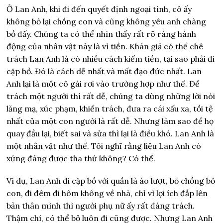
Ở Lan Anh, khi đi đến quyết định ngoại tình, cô ấy
không bỏ lại chồng con và cũng không yêu anh chàng
bồ đấy. Chúng ta có thể nhìn thấy rất rõ ràng hành
động của nhân vật này là vì tiền.
Khán giả có thể chê
trách Lan Anh là có nhiều cách kiếm tiền, tại sao phải đi
cặp bồ. Đó là cách dễ nhất và mất đạo đức nhất. Lan
Anh lại là một cô gái rơi vào trường hợp như thế.
Để
trách một người thì rất dễ, chúng ta dùng những lời nói
lăng mạ, xúc phạm, khiển trách, đưa ra cái xấu xa, tồi tệ
nhất của một con người là rất dễ. Nhưng làm sao để họ
quay đầu lại, biết sai và sửa thì lại là điều khó. Lan Anh là
một nhân vật như thế. Tôi nghĩ rằng liệu Lan Anh có
xứng đáng được tha thứ không? Có thể.
Ví dụ, Lan Anh đi cặp bồ với quần là áo lượt, bỏ chồng bỏ
con, đi đêm đi hôm không về nhà, chỉ vì lợi ích đắp lên
bản thân mình thì người phụ nữ ấy rất đáng trách.
Thậm chí, có thể bỏ luôn đi cũng được. Nhưng Lan Anh