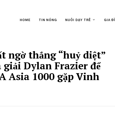
HOME
TIN NÓNG
NUÔI DẠY TRẺ
GIA Đ
 ngờ thắng “huỷ diệt”
a giải Dylan Frazier để
A Asia 1000 gặp Vinh