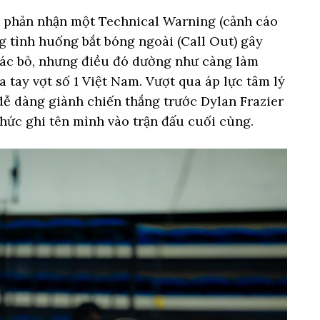
m phản nhận một Technical Warning (cảnh cáo
ng tình huống bắt bóng ngoài (Call Out) gây
 bác bỏ, nhưng điều đó dường như càng làm
tay vợt số 1 Việt Nam. Vượt qua áp lực tâm lý
dễ dàng giành chiến thắng trước Dylan Frazier
h thức ghi tên mình vào trận đấu cuối cùng.