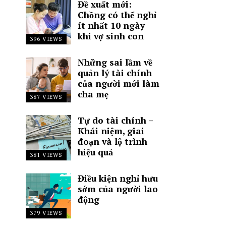
Đề xuất mới:
Chồng có thể nghỉ
ít nhất 10 ngày
khi vợ sinh con
396 VIEWS
Những sai lầm về
quản lý tài chính
của người mới làm
cha mẹ
387 VIEWS
Tự do tài chính –
Khái niệm, giai
đoạn và lộ trình
hiệu quả
381 VIEWS
Điều kiện nghỉ hưu
sớm của người lao
động
379 VIEWS