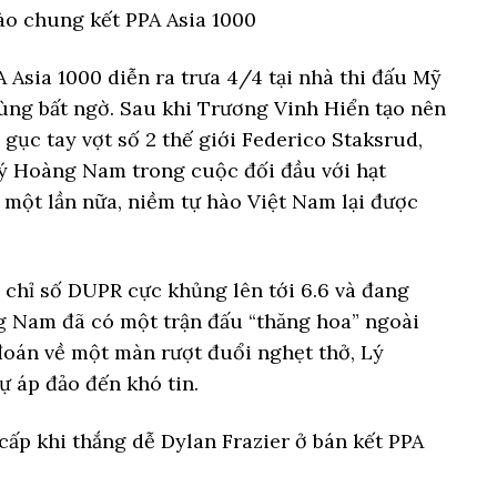
o chung kết PPA Asia 1000
Asia 1000 diễn ra trưa 4/4 tại nhà thi đấu Mỹ
cùng bất ngờ. Sau khi Trương Vinh Hiển tạo nên
 gục tay vợt số 2 thế giới Federico Staksrud,
ý Hoàng Nam trong cuộc đối đầu với hạt
à một lần nữa, niềm tự hào Việt Nam lại được
 chỉ số DUPR cực khủng lên tới 6.6 và đang
ng Nam đã có một trận đấu “thăng hoa” ngoài
đoán về một màn rượt đuổi nghẹt thở, Lý
ự áp đảo đến khó tin.
ấp khi thắng dễ Dylan Frazier ở bán kết PPA