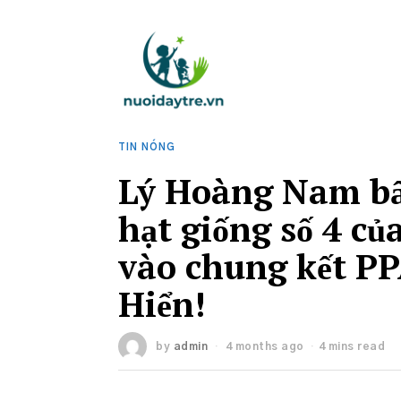
TIN NÓNG
Lý Hoàng Nam bất
hạt giống số 4 củ
vào chung kết PP
Hiển!
by
admin
4 months ago
4 mins read