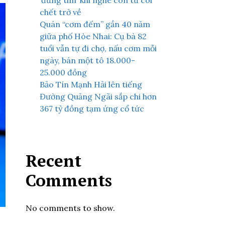
‘đứng tim’ khi nghe con từ cõi
chết trở về
Quán “cơm đếm” gần 40 năm
giữa phố Hòe Nhai: Cụ bà 82
tuổi vẫn tự đi chợ, nấu cơm mỗi
ngày, bán một tô 18.000-
25.000 đồng
Bảo Tín Mạnh Hải lên tiếng
Đường Quảng Ngãi sắp chi hơn
367 tỷ đồng tạm ứng cổ tức
Recent
Comments
No comments to show.