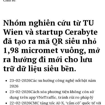
Chia sẻ
Nhóm nghiên cứu từ TU
Wien và startup Cerabyte
đã tạo ra mã QR siêu nhỏ
1,98 micromet vuông, mở
ra hướng đi mới cho lưu
trữ dữ liệu siêu bền.
23-02-2026
Các xu hướng công nghệ nổi bật năm
2026
23-02-2026
Cách xóa phương tiện không còn sử
dụng trên app VNeTraffic, tránh rủi ro pháp lý
22-02-2026
CMC tăng tốc AI-X, “cắm cờ” quốc tế với