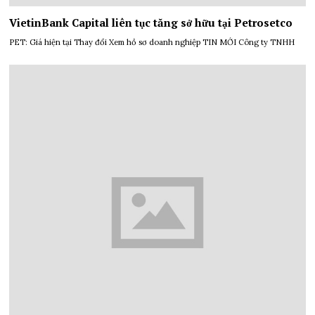
VietinBank Capital liên tục tăng sở hữu tại Petrosetco
PET: Giá hiện tại Thay đổi Xem hồ sơ doanh nghiệp TIN MỚI Công ty TNHH