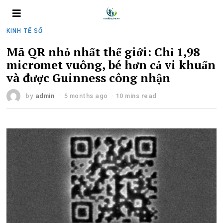
KINH TẾ SỐ
Mã QR nhỏ nhất thế giới: Chỉ 1,98
micromet vuông, bé hơn cả vi khuẩn
và được Guinness công nhận
by
admin
5 months ago
10 mins read