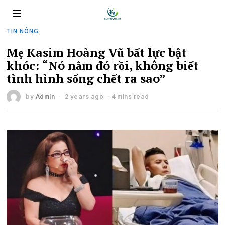
TIN NÓNG
Mẹ Kasim Hoàng Vũ bất lực bật
khóc: “Nó nằm đó rồi, không biết
tình hình sống chết ra sao”
by
Admin
2 years ago
4 mins read