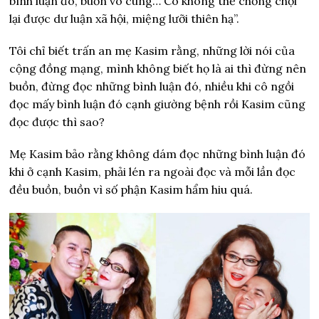
bình luận đó, buồn vô cùng… Cô không thể chống chọi
lại được dư luận xã hội, miệng lưỡi thiên hạ”.
Tôi chỉ biết trấn an mẹ Kasim rằng, những lời nói của
cộng đồng mạng, mình không biết họ là ai thì đừng nên
buồn, đừng đọc những bình luận đó, nhiều khi cô ngồi
đọc mấy bình luận đó cạnh giường bệnh rồi Kasim cũng
đọc được thì sao?
Mẹ Kasim bảo rằng không dám đọc những bình luận đó
khi ở cạnh Kasim, phải lén ra ngoài đọc và mỗi lần đọc
đều buồn, buồn vì số phận Kasim hẩm hiu quá.