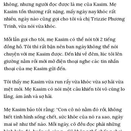
không, nhưng người đọc được là mẹ của Kasim. Mẹ
Kasim tổn thương rất nặng, mấy ngày nay khóc rất
nhiều, ngày nào cũng gọi cho tôi và chị Trizzie Phương
Trinh, vừa nói vừa khóc.
Mỗi lần gọi cho tôi, mẹ Kasim có thể nói tới 2 tiếng
đồng hồ. Tôi thì rất bận nên ban ngày không thể nói
chuyện với mẹ Kasim được. Đến khi về đêm, lúc tôi lên
giường nằm rồi mới mở điện thoại nghe các tin nhắn
thoại của mẹ Kasim gửi đến.
Tôi thấy mẹ Kasim vừa run rẩy vừa khóc vừa sợ hãi vừa
mệt mỏi. Mẹ Kasim có nói một câu khiến tôi vô cùng lo
lắng, ám ảnh và sợ hãi.
Mẹ Kasim bảo tôi rằng: “Con cô nó nằm đó rồi, không
biết tình hình sống chết, sức khỏe của nó ra sao, ngày
mai sẽ như thế nào. Mỗi ngày, cô đều đọc phải những