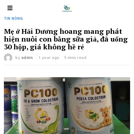
TIN NÓNG
Mẹ ở Hải Dương hoang mang phát
hiện nuôi con bằng sữa giả, đã uống
30 hộp, giá không hề rẻ
by
admin
1 year ago
5 mins read