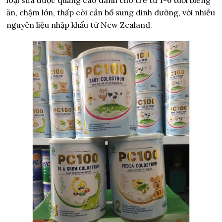
loại sữa được quảng cáo dành cho trẻ từ 1-6 tuổi biếng
ăn, chậm lớn, thấp còi cần bổ sung dinh dưỡng, với nhiều
nguyên liệu nhập khẩu từ New Zealand.