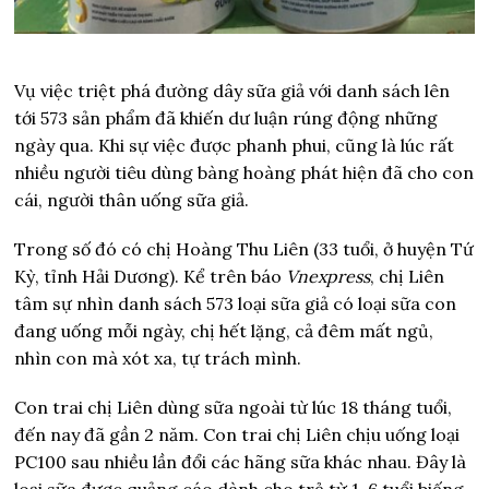
Vụ việc triệt phá đường dây sữa giả với danh sách lên
tới 573 sản phẩm đã khiến dư luận rúng động những
ngày qua. Khi sự việc được phanh phui, cũng là lúc rất
nhiều người tiêu dùng bàng hoàng phát hiện đã cho con
cái, người thân uống sữa giả.
Trong số đó có chị Hoàng Thu Liên (33 tuổi, ở huyện Tứ
Kỳ, tỉnh Hải Dương). Kể trên báo
Vnexpress
, chị Liên
tâm sự nhìn danh sách 573 loại sữa giả có loại sữa con
đang uống mỗi ngày, chị hết lặng, cả đêm mất ngủ,
nhìn con mà xót xa, tự trách mình.
Con trai chị Liên dùng sữa ngoài từ lúc 18 tháng tuổi,
đến nay đã gần 2 năm. Con trai chị Liên chịu uống loại
PC100 sau nhiều lần đổi các hãng sữa khác nhau. Đây là