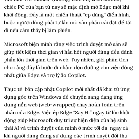
chiếc PC của bạn từ nay sẽ mặc định mở Edge mỗi khi
khởi động. Đây là một chiến thuật “ép dùng” điển hình,
buộc người dùng phải tự lần mò vào phần cài đặt để tắt
đi nếu cảm thấy bị làm phiền.
Microsoft biện minh rằng việc trình duyệt mở sẵn sẽ
giúp tiết kiệm thời gian vì hầu hết người dùng đều dành
phần lớn thời gian trên web. Tuy nhiên, giới phân tích
cho rằng đây là bước đi nhằm dọn đường cho việc đồng
nhất giữa Edge và trợ lý ảo Copilot.
Thực tế, bản cập nhật Copilot mới nhất đã khai tử ứng
dụng gốc trên Windows để chuyển sang dạng ứng
dụng nền web (web-wrapped) chạy hoàn toàn trên
nhân của Edge. Việc ép Edge “Say Hi” ngay từ lúc khởi
động giúp Microsoft duy trì sự hiện diện của hệ sinh
thái AI và trình duyệt của mình ở mức tối đa, ngay cả
khi người dùng đang sử dụng các trình duyệt đối thủ