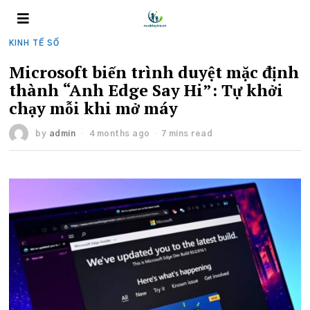
KINH TẾ SỐ
Microsoft biến trình duyệt mặc định
thành “Anh Edge Say Hi”: Tự khởi
chạy mỗi khi mở máy
by
admin
4 months ago
7 mins read