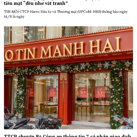
tiền mặt “đều như vắt tranh”
TIN MỚI CTCP Harec Đầu tư và Thương mại (UPCoM: HRB) thông báo ngày
14/8 là ngày
TTCP chuyển Bộ Công an thông tin 7 cá nhân giao dịch