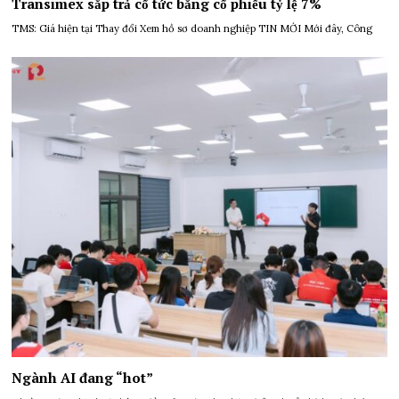
Transimex sắp trả cổ tức bằng cổ phiếu tỷ lệ 7%
TMS: Giá hiện tại Thay đổi Xem hồ sơ doanh nghiệp TIN MỚI Mới đây, Công
Ngành AI đang “hot”