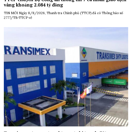
vàng khoảng 2.084 tỷ đồng
TIN MỚI Ngày 8/8/2026, Thanh tra Chính phủ (TTCP) đã có Thông báo số
2777/TB-TTCP về