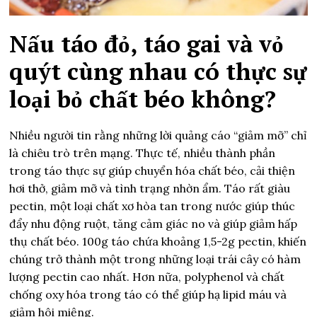
Nấu táo đỏ, táo gai và vỏ
quýt cùng nhau có thực sự
loại bỏ chất béo không?
Nhiều người tin rằng những lời quảng cáo “giảm mỡ” chỉ
là chiêu trò trên mạng. Thực tế, nhiều thành phần
trong táo thực sự giúp chuyển hóa chất béo, cải thiện
hơi thở, giảm mỡ và tình trạng nhờn ẩm. Táo rất giàu
pectin, một loại chất xơ hòa tan trong nước giúp thúc
đẩy nhu động ruột, tăng cảm giác no và giúp giảm hấp
thụ chất béo. 100g táo chứa khoảng 1,5-2g pectin, khiến
chúng trở thành một trong những loại trái cây có hàm
lượng pectin cao nhất. Hơn nữa, polyphenol và chất
chống oxy hóa trong táo có thể giúp hạ lipid máu và
giảm hôi miệng.