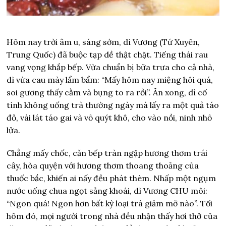
Hôm nay trời âm u, sáng sớm, dì Vương (Tứ Xuyên,
Trung Quốc) đã buộc tạp dề thật chặt. Tiếng thái rau
vang vọng khắp bếp. Vừa chuẩn bị bữa trưa cho cả nhà,
dì vừa cau mày lẩm bẩm: “Mấy hôm nay miệng hôi quá,
soi gương thấy cằm và bụng to ra rồi”. Ăn xong, dì cố
tình không uống trà thường ngày mà lấy ra một quả táo
đỏ, vài lát táo gai và vỏ quýt khô, cho vào nồi, ninh nhỏ
lửa.
Chẳng mấy chốc, căn bếp tràn ngập hương thơm trái
cây, hòa quyện với hương thơm thoang thoảng của
thuốc bắc, khiến ai nấy đều phát thèm. Nhấp một ngụm
nước uống chua ngọt sảng khoái, dì Vương CHU môi:
“Ngon quá! Ngon hơn bất kỳ loại trà giảm mỡ nào”. Tối
hôm đó, mọi người trong nhà đều nhận thấy hơi thở của