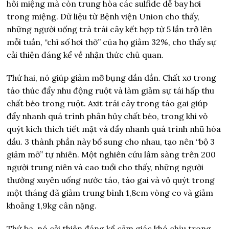
hôi miệng mà còn trung hòa các sulfide dễ bay hơi
trong miệng. Dữ liệu từ Bệnh viện Union cho thấy,
những người uống trà trái cây kết hợp từ 5 lần trở lên
mỗi tuần, “chỉ số hơi thở” của họ giảm 32%, cho thấy sự
cải thiện đáng kể về nhận thức chủ quan.
Thứ hai, nó giúp giảm mỡ bụng dần dần. Chất xơ trong
táo thúc đẩy nhu động ruột và làm giảm sự tái hấp thu
chất béo trong ruột. Axit trái cây trong táo gai giúp
đẩy nhanh quá trình phân hủy chất béo, trong khi vỏ
quýt kích thích tiết mật và đẩy nhanh quá trình nhũ hóa
dầu. 3 thành phần này bổ sung cho nhau, tạo nên “bộ 3
giảm mỡ” tự nhiên. Một nghiên cứu lâm sàng trên 200
người trung niên và cao tuổi cho thấy, những người
thường xuyên uống nước táo, táo gai và vỏ quýt trong
một tháng đã giảm trung bình 1,8cm vòng eo và giảm
khoảng 1,9kg cân nặng.
Thứ ba, nó cải thiện đáng kể cảm giác khó chịu trong