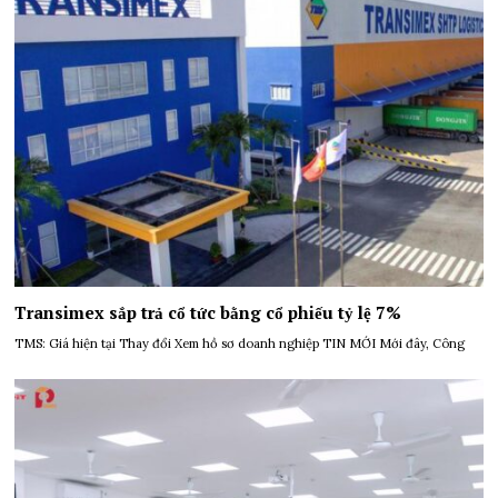
Transimex sắp trả cổ tức bằng cổ phiếu tỷ lệ 7%
TMS: Giá hiện tại Thay đổi Xem hồ sơ doanh nghiệp TIN MỚI Mới đây, Công