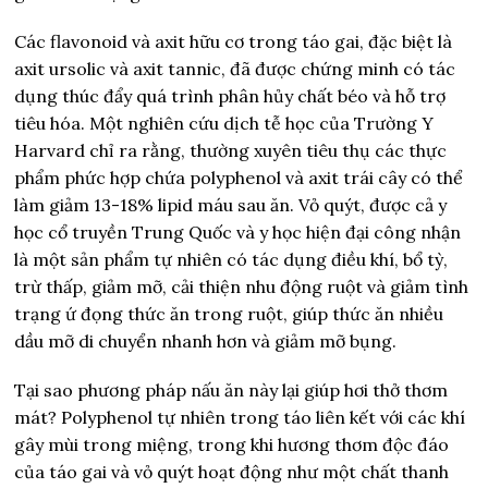
Các flavonoid và axit hữu cơ trong táo gai, đặc biệt là
axit ursolic và axit tannic, đã được chứng minh có tác
dụng thúc đẩy quá trình phân hủy chất béo và hỗ trợ
tiêu hóa. Một nghiên cứu dịch tễ học của Trường Y
Harvard chỉ ra rằng, thường xuyên tiêu thụ các thực
phẩm phức hợp chứa polyphenol và axit trái cây có thể
làm giảm 13-18% lipid máu sau ăn. Vỏ quýt, được cả y
học cổ truyền Trung Quốc và y học hiện đại công nhận
là một sản phẩm tự nhiên có tác dụng điều khí, bổ tỳ,
trừ thấp, giảm mỡ, cải thiện nhu động ruột và giảm tình
trạng ứ đọng thức ăn trong ruột, giúp thức ăn nhiều
dầu mỡ di chuyển nhanh hơn và giảm mỡ bụng.
Tại sao phương pháp nấu ăn này lại giúp hơi thở thơm
mát? Polyphenol tự nhiên trong táo liên kết với các khí
gây mùi trong miệng, trong khi hương thơm độc đáo
của táo gai và vỏ quýt hoạt động như một chất thanh