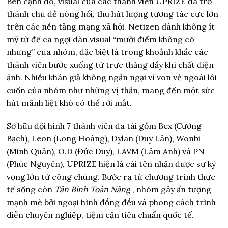
Bên cạnh đó, visual của các thành viên UPRIZE đã trở
thành chủ đề nóng hổi, thu hút lượng tương tác cực lớn
trên các nền tảng mạng xã hội. Netizen dành không ít
mỹ từ để ca ngợi dàn visual “mười điểm không có
nhưng” của nhóm, đặc biệt là trong khoảnh khắc các
thành viên bước xuống từ trực thăng đầy khí chất điện
ảnh. Nhiều khán giả không ngần ngại ví von vẻ ngoài lôi
cuốn của nhóm như những vị thần, mang đến một sức
hút mãnh liệt khó có thể rời mắt.
Sở hữu đội hình 7 thành viên đa tài gồm Bex (Cường
Bạch), Leon (Long Hoàng), Dylan (Duy Lân), Wonbi
(Minh Quân), O.D (Đức Duy), LAVM (Lâm Anh) và PN
(Phúc Nguyên), UPRIZE hiện là cái tên nhận được sự kỳ
vọng lớn từ công chúng. Bước ra từ chương trình thực
tế sống còn
Tân Binh Toàn Năng
, nhóm gây ấn tượng
mạnh mẽ bởi ngoại hình đồng đều và phong cách trình
diễn chuyên nghiệp, tiệm cận tiêu chuẩn quốc tế.