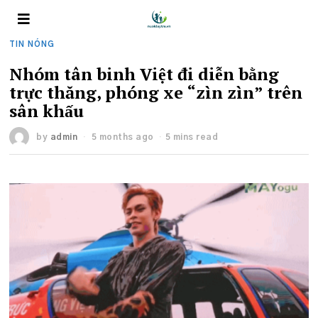
TIN NÓNG
Nhóm tân binh Việt đi diễn bằng
trực thăng, phóng xe “zìn zìn” trên
sân khấu
by
admin
5 months ago
5 mins read