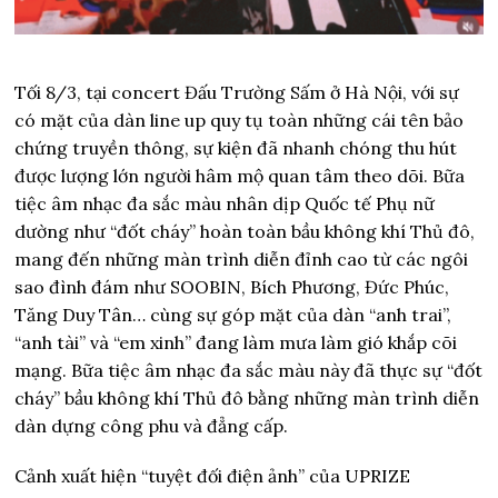
Tối 8/3, tại concert Đấu Trường Sấm ở Hà Nội, với sự
có mặt của dàn line up quy tụ toàn những cái tên bảo
chứng truyền thông, sự kiện đã nhanh chóng thu hút
được lượng lớn người hâm mộ quan tâm theo dõi. Bữa
tiệc âm nhạc đa sắc màu nhân dịp Quốc tế Phụ nữ
dường như “đốt cháy” hoàn toàn bầu không khí Thủ đô,
mang đến những màn trình diễn đỉnh cao từ các ngôi
sao đình đám như SOOBIN, Bích Phương, Đức Phúc,
Tăng Duy Tân… cùng sự góp mặt của dàn “anh trai”,
“anh tài” và “em xinh” đang làm mưa làm gió khắp cõi
mạng. Bữa tiệc âm nhạc đa sắc màu này đã thực sự “đốt
cháy” bầu không khí Thủ đô bằng những màn trình diễn
dàn dựng công phu và đẳng cấp.
Cảnh xuất hiện “tuyệt đối điện ảnh” của UPRIZE