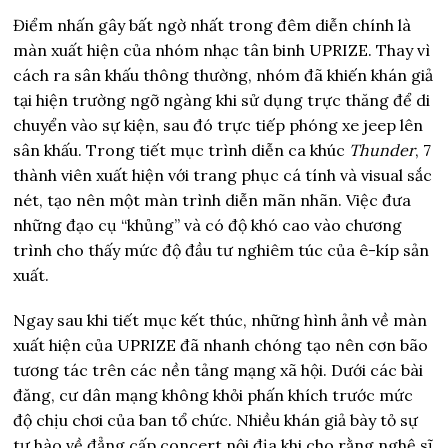
Điểm nhấn gây bất ngờ nhất trong đêm diễn chính là
màn xuất hiện của nhóm nhạc tân binh UPRIZE. Thay vì
cách ra sân khấu thông thường, nhóm đã khiến khán giả
tại hiện trường ngỡ ngàng khi sử dụng trực thăng để di
chuyển vào sự kiện, sau đó trực tiếp phóng xe jeep lên
sân khấu. Trong tiết mục trình diễn ca khúc
Thunder
, 7
thành viên xuất hiện với trang phục cá tính và visual sắc
nét, tạo nên một màn trình diễn mãn nhãn. Việc đưa
những đạo cụ “khủng” và có độ khó cao vào chương
trình cho thấy mức độ đầu tư nghiêm túc của ê-kíp sản
xuất.
Ngay sau khi tiết mục kết thúc, những hình ảnh về màn
xuất hiện của UPRIZE đã nhanh chóng tạo nên cơn bão
tương tác trên các nền tảng mạng xã hội. Dưới các bài
đăng, cư dân mạng không khỏi phấn khích trước mức
độ chịu chơi của ban tổ chức. Nhiều khán giả bày tỏ sự
tự hào về đẳng cấp concert nội địa khi cho rằng nghệ sĩ