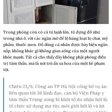
Trong phòng còn có cả tủ lạnh lớn, tủ đựng đồ như
trong nhà ở, với các ngăn mở để lộ hàng loạt lọ chai, mỹ
phẩm, thuốc men. Đồ dùng cá nhân được bày biện ngăn
nắp, không khác gì không gian sống của một người
khỏe mạnh. Tất cả cho thấy đây không phải phòng điều
trị tâm thần, mà là nơi trú ẩn xa hoa của một kẻ phạm
tội.
Chiều 23/6, Công an TP Hà Nội công bố vụ án
liên quan tới 36 lãnh đạo, cán bộ Viện Pháp y
tâm thần Trung ương bị khởi tố do nhận hối lộ,
tổ chức sử dụng ma túy, môi giới hối lộ và lợi