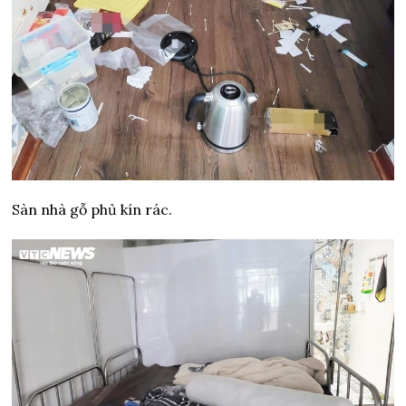
Sàn nhà gỗ phủ kín rác.