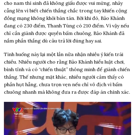
cho nam thí sinh đã không giấu được vui mừng, nhảy
cẫng lên vì biết chiến thắng chắc trong tay khiến cộng
đồng mạng không khỏi bàn tán. Bởi khi đó, Bảo Khánh
đang có 230 điểm, Thanh Tùng có 210 điểm. Vì vậy nếu
chỉ cần giành được quyền bấm chuông, Bảo Khánh đã
nắm phần thắng dù câu trả lời đúng hay sai.
Tình huống này lại một lần nữa nhận nhiều ý kiến trái
chiều. Nhiều người cho rằng Bảo Khánh hiểu luật chơi,
bình tĩnh và có “chiến thuật” thông minh để giành chiến
thắng. Thế nhưng mặt khác, nhiều người cảm thấy có
phần hụt hẫng, chưa trọn vẹn nếu chỉ vô địch vì bấm
chuông nhanh mà không đưa ra được đáp án chính xác.