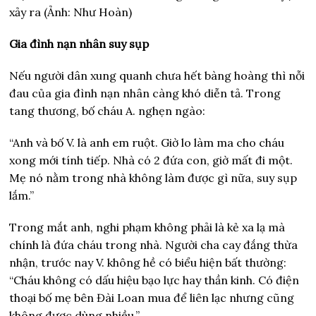
xảy ra (Ảnh: Như Hoàn)
Gia đình nạn nhân suy sụp
Nếu người dân xung quanh chưa hết bàng hoàng thì nỗi
đau của gia đình nạn nhân càng khó diễn tả. Trong
tang thương, bố cháu A. nghẹn ngào:
“Anh và bố V. là anh em ruột. Giờ lo làm ma cho cháu
xong mới tính tiếp. Nhà có 2 đứa con, giờ mất đi một.
Mẹ nó nằm trong nhà không làm được gì nữa, suy sụp
lắm.”
Trong mắt anh, nghi phạm không phải là kẻ xa lạ mà
chính là đứa cháu trong nhà. Người cha cay đắng thừa
nhận, trước nay V. không hề có biểu hiện bất thường:
“Cháu không có dấu hiệu bạo lực hay thần kinh. Có điện
thoại bố mẹ bên Đài Loan mua để liên lạc nhưng cũng
không được dùng nhiều.”