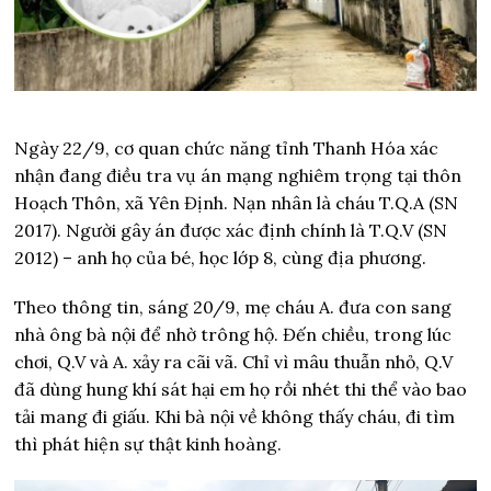
Ngày 22/9, cơ quan chức năng tỉnh Thanh Hóa xác
nhận đang điều tra vụ án mạng nghiêm trọng tại thôn
Hoạch Thôn, xã Yên Định. Nạn nhân là cháu T.Q.A (SN
2017). Người gây án được xác định chính là T.Q.V (SN
2012) – anh họ của bé, học lớp 8, cùng địa phương.
Theo thông tin, sáng 20/9, mẹ cháu A. đưa con sang
nhà ông bà nội để nhờ trông hộ. Đến chiều, trong lúc
chơi, Q.V và A. xảy ra cãi vã. Chỉ vì mâu thuẫn nhỏ, Q.V
đã dùng hung khí sát hại em họ rồi nhét thi thể vào bao
tải mang đi giấu. Khi bà nội về không thấy cháu, đi tìm
thì phát hiện sự thật kinh hoàng.