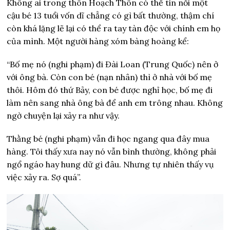
Không ai trong thôn Hoạch Thôn có thể tin nổi một
cậu bé 13 tuổi vốn dĩ chẳng có gì bất thường, thậm chí
còn khá lặng lẽ lại có thể ra tay tàn độc với chính em họ
của mình. Một người hàng xóm bàng hoàng kể:
“Bố mẹ nó (nghi phạm) đi Đài Loan (Trung Quốc) nên ở
với ông bà. Còn con bé (nạn nhân) thì ở nhà với bố mẹ
thôi. Hôm đó thứ Bảy, con bé được nghỉ học, bố mẹ đi
làm nên sang nhà ông bà để anh em trông nhau. Không
ngờ chuyện lại xảy ra như vậy.
Thằng bé (nghi phạm) vẫn đi học ngang qua đây mua
hàng. Tôi thấy xưa nay nó vẫn bình thường, không phải
ngổ ngáo hay hung dữ gì đâu. Nhưng tự nhiên thấy vụ
việc xảy ra. Sợ quá”.