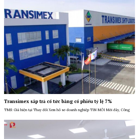
Transimex sắp trả cổ tức bằng cổ phiếu tỷ lệ 7%
TMS: Giá hiện tại Thay đổi Xem hồ sơ doanh nghiệp TIN MỚI Mới đây, Công