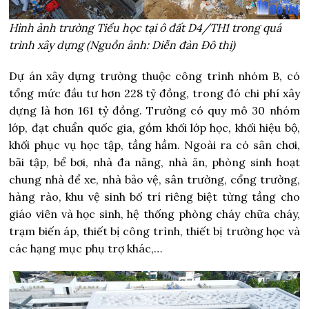
Hình ảnh trường Tiểu học tại ô đất D4/TH1 trong quá
trình xây dựng (Nguồn ảnh: Diễn đàn Đô thị)
Dự án xây dựng trường thuộc công trình nhóm B, có
tổng mức đầu tư hơn 228 tỷ đồng, trong đó chi phí xây
dựng là hơn 161 tỷ đồng. Trường có quy mô 30 nhóm
lớp, đạt chuẩn quốc gia, gồm khối lớp học, khối hiệu bộ,
khối phục vụ học tập, tầng hầm. Ngoài ra có sân chơi,
bãi tập, bể bơi, nhà đa năng, nhà ăn, phòng sinh hoạt
chung nhà để xe, nhà bảo vệ, sân trường, cổng trường,
hàng rào, khu vệ sinh bố trí riêng biệt từng tầng cho
giáo viên và học sinh, hệ thống phòng cháy chữa cháy,
trạm biến áp, thiết bị công trình, thiết bị trường học và
các hạng mục phụ trợ khác,…