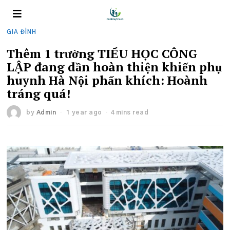
GIA ĐÌNH
Thêm 1 trường TIỂU HỌC CÔNG
LẬP đang dần hoàn thiện khiến phụ
huynh Hà Nội phấn khích: Hoành
tráng quá!
by
Admin
1 year ago
4 mins read