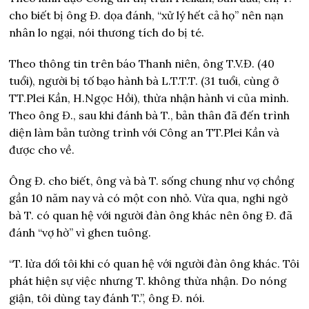
cho biết bị ông Đ. dọa đánh, “xử lý hết cả họ” nên nạn
nhân lo ngại, nói thương tích do bị té.
Theo thông tin trên báo Thanh niên, ông T.V.Đ. (40
tuổi), người bị tố bạo hành bà L.T.T.T. (31 tuổi, cùng ở
TT.Plei Kần, H.Ngọc Hồi), thừa nhận hành vi của mình.
Theo ông Đ., sau khi đánh bà T., bản thân đã đến trình
diện làm bản tường trình với Công an TT.Plei Kần và
được cho về.
Ông Đ. cho biết, ông và bà T. sống chung như vợ chồng
gần 10 năm nay và có một con nhỏ. Vừa qua, nghi ngờ
bà T. có quan hệ với người đàn ông khác nên ông Đ. đã
đánh “vợ hờ” vì ghen tuông.
“T. lừa dối tôi khi có quan hệ với người đàn ông khác. Tôi
phát hiện sự việc nhưng T. không thừa nhận. Do nóng
giận, tôi dùng tay đánh T.”, ông Đ. nói.