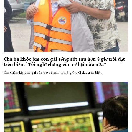
Cha òa khóc ôm con gái sống sót sau hơn 8 giờ trôi dạt
trên biển: “Tôi nghĩ chẳng còn cơ hội nào nữa”
Ôm chầm lấy con gái vừa trở về sau hơn 8 giờ trôi dạt trên biển,