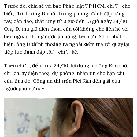
Trước đó, chia sẻ với báo Pháp luật TP.HCM, chị T., cho
biết, “Tôi bị ông Đ nhốt trong phòng, đánh đập bằng
tay, cán dao, thắt lưng từ 0 giờ đến 13 giờ ngày 24/10.
Ông Đ. thu giữ điện thọai của tôi không cho liên hệ với
bên ngoài, không được ăn uống, kêu cứu. Sợ bị phát
hiện, ông Đ thỉnh thoảng ra ngoài kiểm tra rồi quay lại
tiếp tục đánh đập tôi”- chị T. kể.
Theo chị T., đến trưa 24/10, lợi dụng lúc ông Đ. sơ hở,
chị lén lấy điện thoại dự phòng, nhắn tin cho bạn cầu
cứu. Sau đó, Công an thị trấn Plei Kần đến giải cứu
người phụ nữ này.