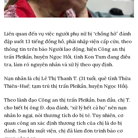
Liên quan đến vụ việc người phụ nữ bị “chồng hờ” đánh
đập suốt 13 tiếng đồng hồ, phải nhập viện cấp cứu, theo
thông tin trên báo Người lao động, hiện Công an thị
trấn Pleikần, huyện Ngọc Hồi, tỉnh Kon Tum đang điều
tra, làm rõ nguyên nhân và xử lý theo quy định.
Nạn nhân là chị Lê Thị Thanh T. (31 tuổi, quê tỉnh Thừa
Thiên-Huế; tạm trú thị trấn Pleikần, huyện Ngọc Hồi).
Theo lãnh đạo Công an thị trấn Pleikần, ban đầu, chị T.
cho biết bị ông Đ. dọa đánh, “xử lý hết cả họ” nên nạn
nhân lo ngại, nói thương tích do bị té. Tuy nhiên, cơ
quan công an xác định thương tích của chị là do bị
đánh. Sau khi xuất viện, chị đã làm đơn trình báo cơ