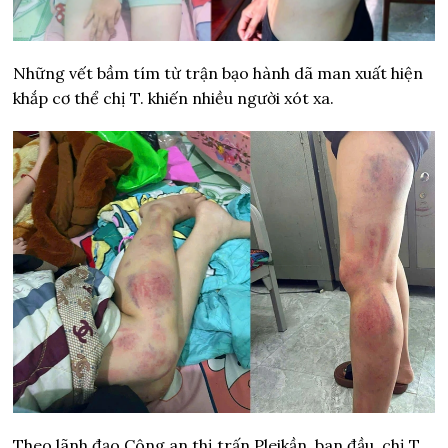
Những vết bầm tím từ trận bạo hành dã man xuất hiện
khắp cơ thể chị T. khiến nhiều người xót xa.
Theo lãnh đạo Công an thị trấn Pleikần, ban đầu, chị T.