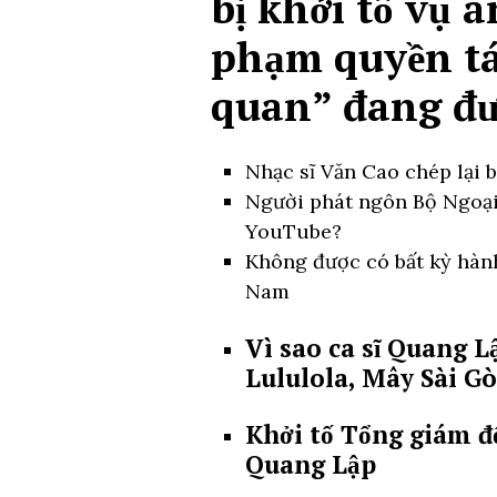
bị khởi tố vụ 
phạm quyền tác
quan” đang đư
Nhạc sĩ Văn Cao chép lại 
Người phát ngôn Bộ Ngoại g
YouTube?
Không được có bất kỳ hành
Nam
Vì sao ca sĩ Quang L
Lululola, Mây Sài Gò
Khởi tố Tổng giám đ
Quang Lập