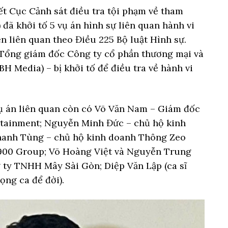
ết Cục Cảnh sát điều tra tội phạm về tham
 đã khởi tố 5 vụ án hình sự liên quan hành vi
n liên quan theo Điều 225 Bộ luật Hình sự.
 Tổng giám đốc Công ty cổ phần thương mại và
H Media) – bị khởi tố để điều tra về hành vi
ụ án liên quan còn có Võ Văn Nam – Giám đốc
tainment; Nguyễn Minh Đức – chủ hộ kinh
hanh Tùng – chủ hộ kinh doanh Thông Zeo
1900 Group; Võ Hoàng Việt và Nguyễn Trung
ty TNHH Mây Sài Gòn; Diệp Văn Lập (ca sĩ
ng ca để đời).