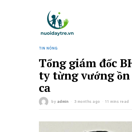
TIN NÓNG
Tổng giám đốc BH
ty từng vướng ồn
ca
by
admin
3 months ago
11 mins read