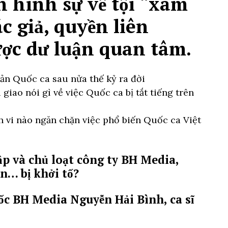
án hình sự về tội “xâm
 giả, quyền liên
ợc dư luận quan tâm.
bản Quốc ca sau nửa thế kỷ ra đời
iao nói gì về việc Quốc ca bị tắt tiếng trên
 vi nào ngăn chặn việc phổ biến Quốc ca Việt
ập và chủ loạt công ty BH Media,
n… bị khởi tố?
ốc BH Media Nguyễn Hải Bình, ca sĩ