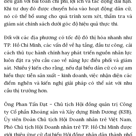
đều gắn với bài toán chi phí, lợi ích và tác động dài hạn.
Khi tư duy đó được chuyển hóa vào hoạt động dân cử,
nó có thể bổ sung cho quá trình xem xét, thẩm tra và
giám sát chính sách dưới góc độ hiệu quả thực thi.
Đối với các địa phương có tốc độ đô thị hóa nhanh như
TP. Hồ Chí Minh, các vấn đề về hạ tầng, đầu tư công, cải
cách thủ tục hành chính hay phát triển nguồn nhân lực
luôn đặt ra yêu cầu cao về năng lực điều phối và giám
sát. Nhiều ý kiến cho rằng, nếu đại biểu dân cử có sự am
hiểu thực tiễn sản xuất – kinh doanh, việc nhận diện các
điểm nghẽn và kiến nghị giải pháp có thể sát với nhu
cầu thị trường hơn.
Ông Phan Tấn Đạt – Chủ tịch Hội đồng quản trị Công
ty Cổ phần Khoáng sản và Xây dựng Bình Dương (KSB),
Ủy viên Đoàn Chủ tịch Hội Doanh nhân trẻ Việt Nam,
Phó Chủ tịch Hội Doanh nhân trẻ TP. Hồ Chí Minh được
giới thiệu ứng cử đại biểu Hội đồng nhân dân thành phố