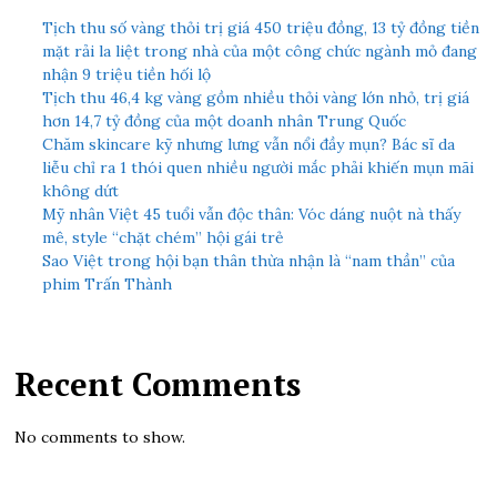
Tịch thu số vàng thỏi trị giá 450 triệu đồng, 13 tỷ đồng tiền
mặt rải la liệt trong nhà của một công chức ngành mỏ đang
nhận 9 triệu tiền hối lộ
Tịch thu 46,4 kg vàng gồm nhiều thỏi vàng lớn nhỏ, trị giá
hơn 14,7 tỷ đồng của một doanh nhân Trung Quốc
Chăm skincare kỹ nhưng lưng vẫn nổi đầy mụn? Bác sĩ da
liễu chỉ ra 1 thói quen nhiều người mắc phải khiến mụn mãi
không dứt
Mỹ nhân Việt 45 tuổi vẫn độc thân: Vóc dáng nuột nà thấy
mê, style “chặt chém” hội gái trẻ
Sao Việt trong hội bạn thân thừa nhận là “nam thần” của
phim Trấn Thành
Recent Comments
No comments to show.