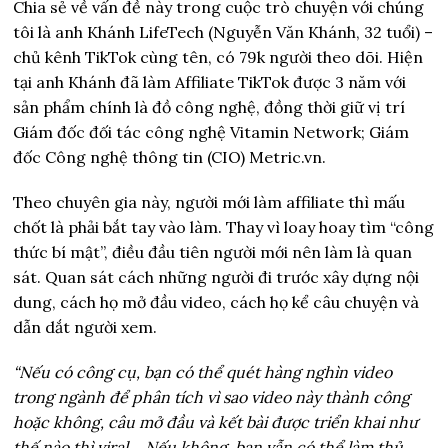
Chia sẻ về vấn đề này trong cuộc trò chuyện với chúng
tôi là anh Khánh LifeTech (Nguyễn Văn Khánh, 32 tuổi) –
chủ kênh TikTok cùng tên, có 79k người theo dõi. Hiện
tại anh Khánh đã làm Affiliate TikTok được 3 năm với
sản phẩm chính là đồ công nghệ, đồng thời giữ vị trí
Giám đốc đối tác công nghệ Vitamin Network; Giám
đốc Công nghệ thông tin (CIO) Metric.vn.
Theo chuyên gia này, người mới làm affiliate thì mấu
chốt là phải bắt tay vào làm. Thay vì loay hoay tìm “công
thức bí mật”, điều đầu tiên người mới nên làm là quan
sát. Quan sát cách những người đi trước xây dựng nội
dung, cách họ mở đầu video, cách họ kể câu chuyện và
dẫn dắt người xem.
“Nếu có công cụ, bạn có thể quét hàng nghìn video
trong ngành để phân tích vì sao video này thành công
hoặc không, câu mở đầu và kết bài được triển khai như
thế nào thì viral… Nếu không, bạn vẫn có thể làm thủ