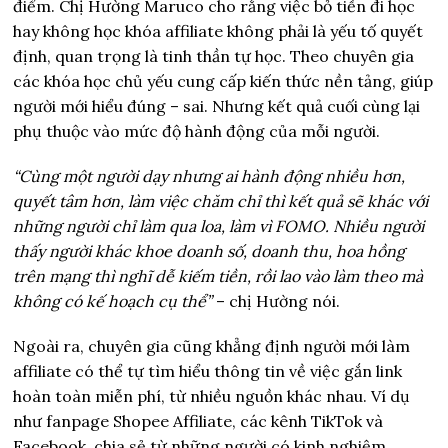
điểm. Chị Hường Maruco cho rằng việc bỏ tiền đi học
hay không học khóa affiliate không phải là yếu tố quyết
định, quan trọng là tinh thần tự học. Theo chuyên gia
các khóa học chủ yếu cung cấp kiến thức nền tảng, giúp
người mới hiểu đúng – sai. Nhưng kết quả cuối cùng lại
phụ thuộc vào mức độ hành động của mỗi người.
“Cùng một người dạy nhưng ai hành động nhiều hơn,
quyết tâm hơn, làm việc chăm chỉ thì kết quả sẽ khác với
những người chỉ làm qua loa, làm vì FOMO. Nhiều người
thấy người khác khoe doanh số, doanh thu, hoa hồng
trên mạng thì nghĩ dễ kiếm tiền, rồi lao vào làm theo mà
không có kế hoạch cụ thể”
– chị Hường nói.
Ngoài ra, chuyên gia cũng khẳng định người mới làm
affiliate có thể tự tìm hiểu thông tin về việc gắn link
hoàn toàn miễn phí, từ nhiều nguồn khác nhau. Ví dụ
như fanpage Shopee Affiliate, các kênh TikTok và
Facebook, chia sẻ từ những người có kinh nghiệm,…