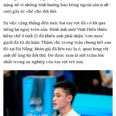
nặng nề vì những tình huống báo bóng ngoài sân (call-
out) gây ức chế cho đối thủ.
Sự việc căng thẳng đến mức hai tay vợt đã có lời qua
tiếng lại ngay trên sân. Hình ảnh một Vinh Hiển thiếu
kiềm chế ở tuổi 21 đã khiến anh phải nhận “cơn mưa”
gạch đá từ dư luận. Thậm chí, trong trận chung kết sau
đó tại Đà Nẵng, khán giả đã liên tục la ó, quay lưng với
anh để ủng hộ đối thủ. Đó được xem là nốt trầm lớn
nhất trong sự nghiệp của tay vợt trẻ này.