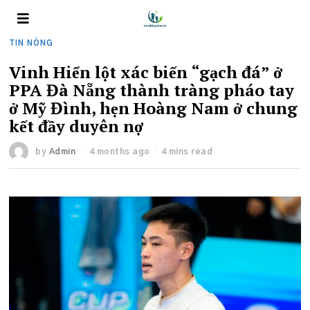
TIN NÓNG
Vinh Hiển lột xác biến “gạch đá” ở
PPA Đà Nẵng thành tràng pháo tay
ở Mỹ Đình, hẹn Hoàng Nam ở chung
kết đầy duyên nợ
by
Admin
4 months ago
4 mins read