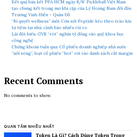
Kết quả bán kết PPA HCM ngày 8/8: Pickleball Việt Nam
tạo chung kết trong mơ khi cặp của Lý Hoàng Nam đối đầu
Trương Vinh Hiển – Quân Đỗ
“Bí quyết wellness” mới: Cơn sốt Peptide kéo theo trào lưu
tự tiêm tại nhà, cảnh báo nhiều rủi ro
Lãi đột biến, GVR “rót” nghìn tỷ đồng vào quỹ khoa học
công nghệ
Chứng khoán tuần qua: Cổ phiếu doanh nghiệp nhà nước
“nổi sóng”, loạt cổ phiếu “hot” rơi vào danh sách cắt margin
Recent Comments
No comments to show.
QUAN TÂM NHIỀU NHẤT
Token Là Gì? Cách Dùng Token Trong