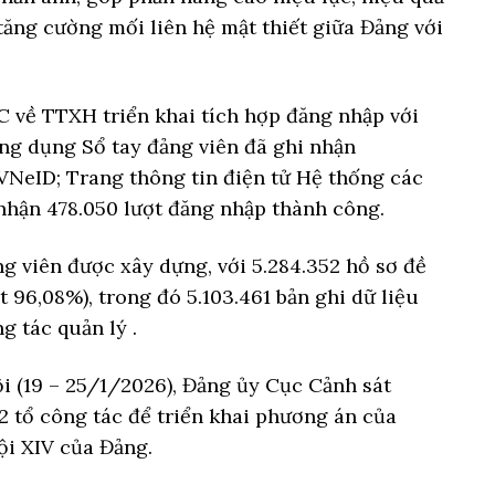
 tăng cường mối liên hệ mật thiết giữa Đảng với
 về TTXH triển khai tích hợp đăng nhập với
ng dụng Sổ tay đảng viên đã ghi nhận
VNeID; Trang thông tin điện tử Hệ thống các
hận 478.050 lượt đăng nhập thành công.
ng viên được xây dựng, với 5.284.352 hồ sơ đề
t 96,08%), trong đó 5.103.461 bản ghi dữ liệu
g tác quản lý .
ội (19 – 25/1/2026), Đảng ủy Cục Cảnh sát
 tổ công tác để triển khai phương án của
ội XIV của Đảng.