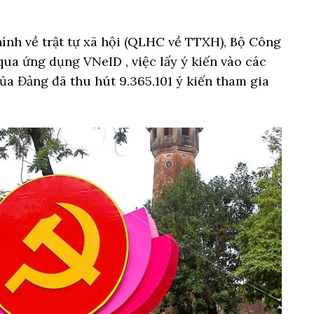
ính về trật tự xã hội (QLHC về TTXH), Bộ Công
 qua ứng dụng VNeID , việc lấy ý kiến vào các
của Đảng đã thu hút 9.365.101 ý kiến tham gia