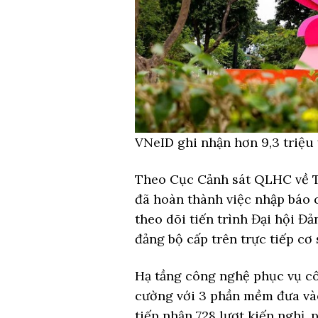
VNeID ghi nhận hơn 9,3 triệu 
Theo Cục Cảnh sát QLHC về T
đã hoàn thành việc nhập báo 
theo dõi tiến trình Đại hội Đả
đảng bộ cấp trên trực tiếp cơ 
Hạ tầng công nghệ phục vụ cô
cường với 3 phần mềm đưa và
tiếp nhận 728 lượt kiến nghị,