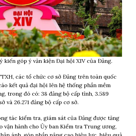
ý kiến góp ý văn kiện Đại hội XIV của Đảng.
TXH, các tổ chức cơ sở Đảng trên toàn quốc
cáo kết quả đại hội lên hệ thống phần mềm
ng, trong đó có: 38 đảng bộ cấp tỉnh, 3.589
sở và 26.271 đảng bộ cấp cơ sở.
ng tác kiểm tra, giám sát của Đảng được tăng
o vận hành cho Ủy ban Kiểm tra Trung ương,
 phản ánh, góp phần nâng cao hiệu lực, hiệu quả