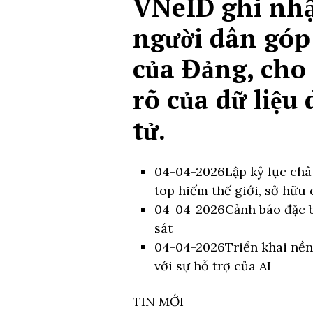
VNeID ghi nhận
người dân góp 
của Đảng, cho 
rõ của dữ liệu
tử.
04-04-2026
Lập kỷ lục châ
top hiếm thế giới, sở hữu
04-04-2026
Cảnh báo đặc b
sát
04-04-2026
Triển khai nền
với sự hỗ trợ của AI
TIN MỚI