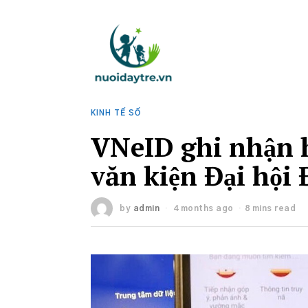
KINH TẾ SỐ
VNeID ghi nhận h
văn kiện Đại hội
by
admin
4 months ago
8 mins read