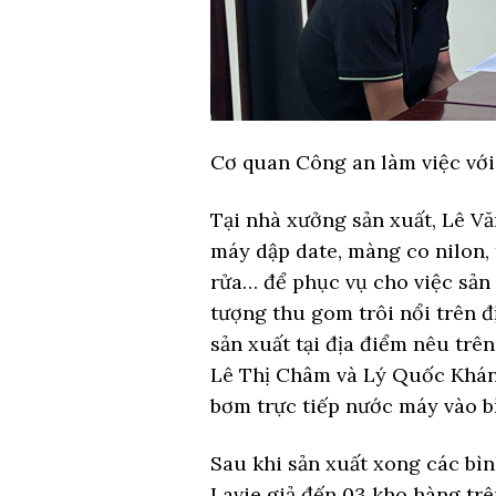
Cơ quan Công an làm việc với 
Tại nhà xưởng sản xuất, Lê Vă
máy dập date, màng co nilon, 
rửa… để phục vụ cho việc sản 
tượng thu gom trôi nổi trên đ
sản xuất tại địa điểm nêu trê
Lê Thị Châm và Lý Quốc Khánh
bơm trực tiếp nước máy vào b
Sau khi sản xuất xong các bìn
Lavie giả đến 03 kho hàng trê