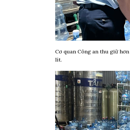
Cơ quan Công an thu giữ hơn 50
lít.