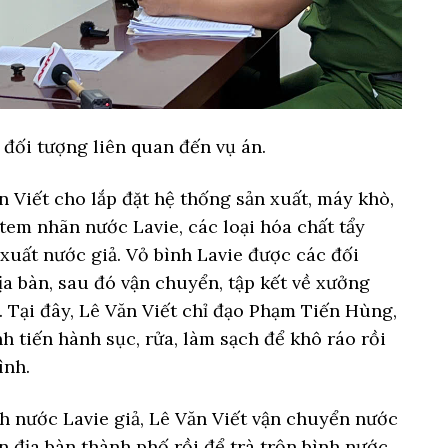
đối tượng liên quan đến vụ án.
n Viết cho lắp đặt hệ thống sản xuất, máy khò,
tem nhãn nước Lavie, các loại hóa chất tẩy
xuất nước giả. Vỏ bình Lavie được các đối
ịa bàn, sau đó vận chuyển, tập kết về xưởng
n. Tại đây, Lê Văn Viết chỉ đạo Phạm Tiến Hùng,
 tiến hành sục, rửa, làm sạch để khô ráo rồi
ình.
h nước Lavie giả, Lê Văn Viết vận chuyển nước
n địa bàn thành phố rồi để trà trộn bình nước