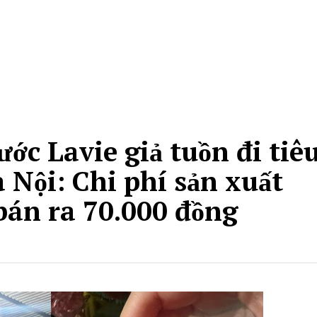
ớc Lavie giả tuồn đi tiê
 Nội: Chi phí sản xuất
 bán ra 70.000 đồng