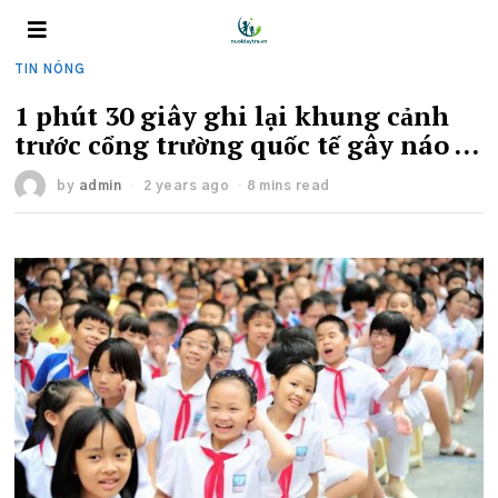
TIN NÓNG
1 phút 30 giây ghi lại khung cảnh
trước cổng trường quốc tế gây náo …
by
admin
2 years ago
8 mins read