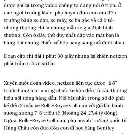
được ghi lại trong video chúng ta đang nói ở trên. Ở
các ngôi trường khác, phụ huynh đưa con em đến
trường bằng xe đạp, xe máy, xe ba gác và cả ô tô –
nhưng thường chỉ là những mẫu xe gia đình bình
thường. Còn ở đây, thứ duy nhất đập vào mắt bạn là
hàng dài những chiếc xế hộp hạng sang nối đuôi nhau.
Đoạn clip chỉ dài 1 phút 30 giây nhưng lại khiến netizen
phải trầm trồ vô số lần
Xuyên suốt đoạn video, netizen liên tục được “á ố”
trước hàng loạt những chiếc xe hộp đến từ các thương
hiệu nổi tiếng hàng đầu. Nổi bật nhất trong số đó phải
kể đến 2 mẫu xe Rolls-Royce Cullinan với giá lăn bánh
sương sương 7-8 triệu tệ (khoảng 24-27,4 tỷ đồng).
Ngoài Rolls-Royce Cullinan, phụ huynh trường quốc tế
Hàng Châu còn đưa đón con đi học bằng Bentley