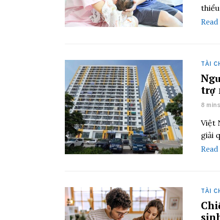
thiểu
Read
TÀI C
Ngư
trợ
8 min
Việt
giải 
Read
TÀI C
Chi
sin