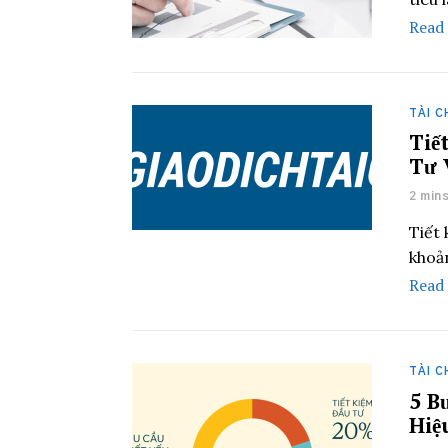
Read
TÀI C
Tiế
Tư 
2 min
Tiết 
khoả
Read
TÀI C
5 B
Hiệ