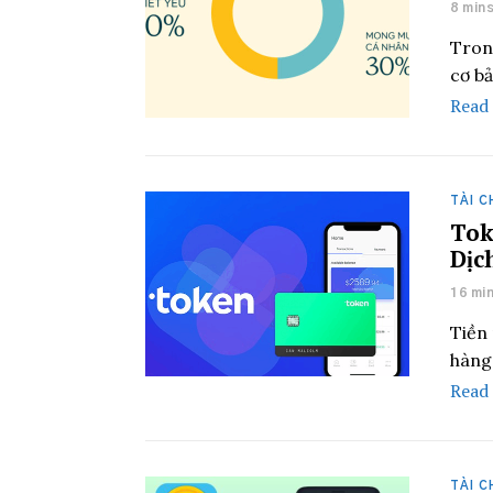
8 min
Trong
cơ bả
Read
TÀI C
Tok
Dịc
16 mi
Tiền
hàng 
Read
TÀI C