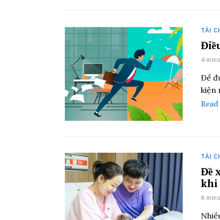
TÀI C
Điề
4 min
Để đ
kiện
Read
TÀI C
Đề 
khi
6 min
Nhiều