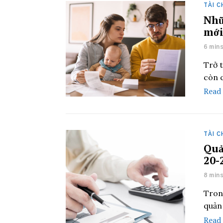
TÀI C
Nhữ
mới
6 min
Trở 
còn 
Read
TÀI C
Quả
20-
8 min
Tron
quản 
Read