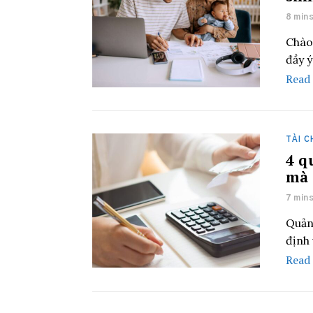
8 min
Chào
đầy 
Read
TÀI C
4 q
mà 
7 min
Quản 
định
Read