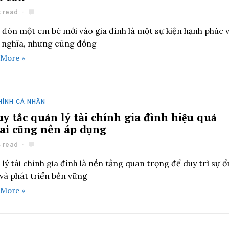
s read
 đón một em bé mới vào gia đình là một sự kiện hạnh phúc 
ý nghĩa, nhưng cũng đồng
 More »
HÍNH CÁ NHÂN
uy tắc quản lý tài chính gia đình hiệu quả
ai cũng nên áp dụng
s read
lý tài chính gia đình là nền tảng quan trọng để duy trì sự ổ
 và phát triển bền vững
 More »