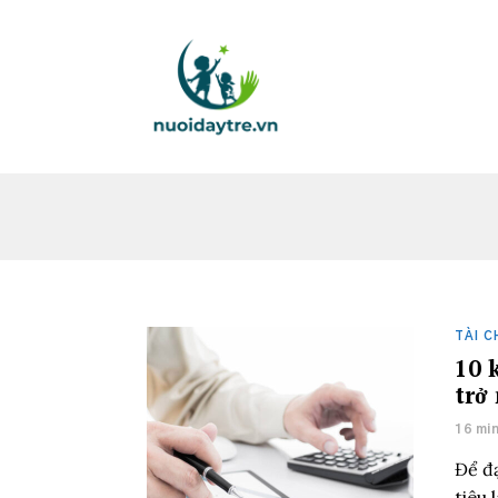
TÀI C
10 
trở
16 mi
Để đạ
tiêu 