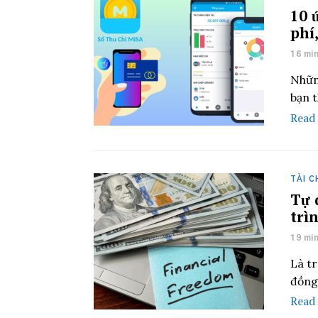
10 
phí,
16 mi
Nhữn
bạn t
Read
TÀI C
Tự 
trì
19 mi
Là tr
đồng 
Read