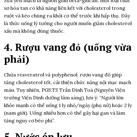
Sữa yến mạch là nguồn giàu beta-glucan, một loại chất
xơ hòa tan có khả năng liên kết với cholesterol trong
ruột và kéo chúng ra khỏi cơ thể trước khi hấp thụ. Đây
là thức uống lý tưởng cho người muốn giảm cholesterol
xấu mà không dùng thuốc.
4. Rượu vang đỏ (uống vừa
phải)
Chứa resveratrol và polyphenol, rượu vang đỏ giúp
tăng cholesterol tốt, cải thiện chức năng nội mạc mạch
máu. Tuy nhiên, PGS.TS Trần Đình Toá (Nguyên Viện
trưởng Viện Dinh dưỡng lâm sàng), lưu ý: “Người lớn
khỏe mạnh có thể uống 1 ly nhỏ/ngày (phụ nữ) hoặc 2 ly
(nam giới). Uống nhiều hơn có thể gây hại gan và làm
tăng nguy cơ béo phì”.
5. Nước ép lựu