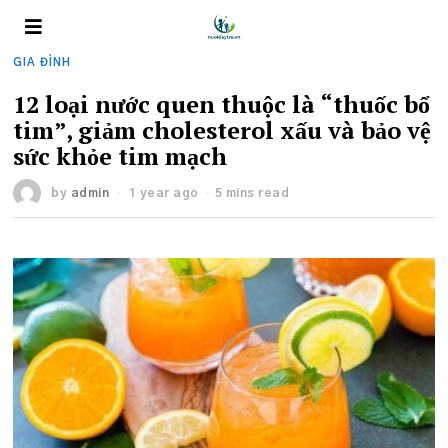
GIA ĐÌNH
12 loại nước quen thuộc là “thuốc bổ
tim”, giảm cholesterol xấu và bảo vệ
sức khỏe tim mạch
by
admin
1 year ago
5 mins read