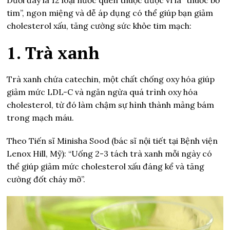
Dưới đây là 12 loại nước quen thuộc được ví là “thuốc bổ
tim”, ngon miệng và dễ áp dụng có thể giúp bạn giảm
cholesterol xấu, tăng cường sức khỏe tim mạch:
1. Trà xanh
Trà xanh chứa catechin, một chất chống oxy hóa giúp
giảm mức LDL-C và ngăn ngừa quá trình oxy hóa
cholesterol, từ đó làm chậm sự hình thành mảng bám
trong mạch máu.
Theo Tiến sĩ Minisha Sood (bác sĩ nội tiết tại Bệnh viện
Lenox Hill, Mỹ): “Uống 2-3 tách trà xanh mỗi ngày có
thể giúp giảm mức cholesterol xấu đáng kể và tăng
cường đốt cháy mỡ”.