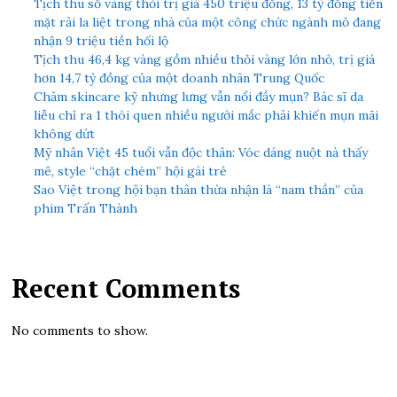
Tịch thu số vàng thỏi trị giá 450 triệu đồng, 13 tỷ đồng tiền
mặt rải la liệt trong nhà của một công chức ngành mỏ đang
nhận 9 triệu tiền hối lộ
Tịch thu 46,4 kg vàng gồm nhiều thỏi vàng lớn nhỏ, trị giá
hơn 14,7 tỷ đồng của một doanh nhân Trung Quốc
Chăm skincare kỹ nhưng lưng vẫn nổi đầy mụn? Bác sĩ da
liễu chỉ ra 1 thói quen nhiều người mắc phải khiến mụn mãi
không dứt
Mỹ nhân Việt 45 tuổi vẫn độc thân: Vóc dáng nuột nà thấy
mê, style “chặt chém” hội gái trẻ
Sao Việt trong hội bạn thân thừa nhận là “nam thần” của
phim Trấn Thành
Recent Comments
No comments to show.