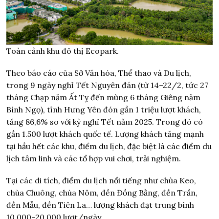
Toàn cảnh khu đô thị Ecopark.
Theo báo cáo của Sở Văn hóa, Thể thao và Du lịch,
trong 9 ngày nghỉ Tết Nguyên đán (từ 14–22/2, tức 27
tháng Chạp năm Ất Tỵ đến mùng 6 tháng Giêng năm
Bính Ngọ), tỉnh Hưng Yên đón gần 1 triệu lượt khách,
tăng 86,6% so với kỳ nghỉ Tết năm 2025. Trong đó có
gần 1.500 lượt khách quốc tế. Lượng khách tăng mạnh
tại hầu hết các khu, điểm du lịch, đặc biệt là các điểm du
lịch tâm linh và các tổ hợp vui chơi, trải nghiệm.
Tại các di tích, điểm du lịch nổi tiếng như chùa Keo,
chùa Chuông, chùa Nôm, đền Đồng Bằng, đền Trần,
đền Mẫu, đền Tiên La… lượng khách đạt trung bình
10.000–20.000 lượt/ngày.