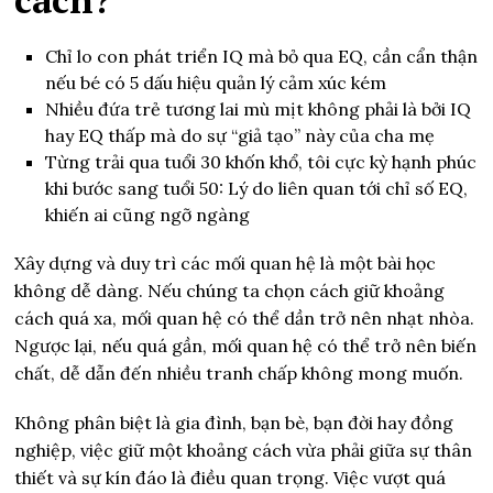
Chỉ lo con phát triển IQ mà bỏ qua EQ, cần cẩn thận
nếu bé có 5 dấu hiệu quản lý cảm xúc kém
Nhiều đứa trẻ tương lai mù mịt không phải là bởi IQ
hay EQ thấp mà do sự “giả tạo” này của cha mẹ
Từng trải qua tuổi 30 khốn khổ, tôi cực kỳ hạnh phúc
khi bước sang tuổi 50: Lý do liên quan tới chỉ số EQ,
khiến ai cũng ngỡ ngàng
Xây dựng và duy trì các mối quan hệ là một bài học
không dễ dàng. Nếu chúng ta chọn cách giữ khoảng
cách quá xa, mối quan hệ có thể dần trở nên nhạt nhòa.
Ngược lại, nếu quá gần, mối quan hệ có thể trở nên biến
chất, dễ dẫn đến nhiều tranh chấp không mong muốn.
Không phân biệt là gia đình, bạn bè, bạn đời hay đồng
nghiệp, việc giữ một khoảng cách vừa phải giữa sự thân
thiết và sự kín đáo là điều quan trọng. Việc vượt quá