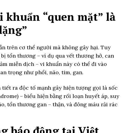
vi khuẩn “quen mặt” là
lặng”
sẵn trên cơ thể người mà không gây hại. Tuy
 bị tổn thương – ví dụ qua vết thương hở, can
iảm miễn dịch – vi khuẩn này có thể đi vào
an trọng như phổi, não, tim, gan.
tiết ra độc tố mạnh gây hiện tượng gọi là sốc
ndrome) – biểu hiện bằng rối loạn huyết áp, suy
ão, tổn thương gan – thận, và đông máu rải rác
g báo động tại Việt