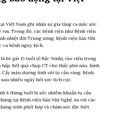
tại Việt Nam ghi nhận sự gia tăng ca mắc sốc
ẻ em. Trong đó, các bệnh viện như Bệnh viện
nh nhiệt đới Trung ương, Bệnh viện Sản Nhi
c ca bệnh nguy kịch.
à bé gái 15 tuổi (ở Bắc Ninh), vào viện trong
ô hấp. Kết quả chụp CT cho thấy phù não, hình
. Cấy máu dương tính với tụ cầu vàng. Bệnh
au nhiều ngày hồi sức tích cực.
nh 8 tháng tuổi bị sốc nhiễm khuẩn tụ cầu
 tháng tại Bệnh viện Sản Nhi Nghệ An với các
kháng sinh phối hợp và chăm sóc đặc biệt.