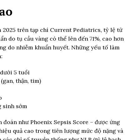
cao
025 trên tạp chí Current Pediatrics, tỷ lệ tử
ẩn do tụ cầu vàng có thể lên đến 71%, cao hơn
ung do nhiễm khuẩn huyết. Những yếu tố làm
:
dưới 5 tuổi
(gan, thận, tim)
o
g sinh sớm
n đoán như Phoenix Sepsis Score – được ứng
 hiệu quả cao trong tiên lượng mức độ nặng và
n các chỉ số truyền thống như NLR (tỷ lệ bạch