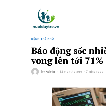
BỆNH TRẺ NHỎ
Báo động sốc nhiễ
vong lên tới 71%
by
Admin
12 months ago
7 mins read