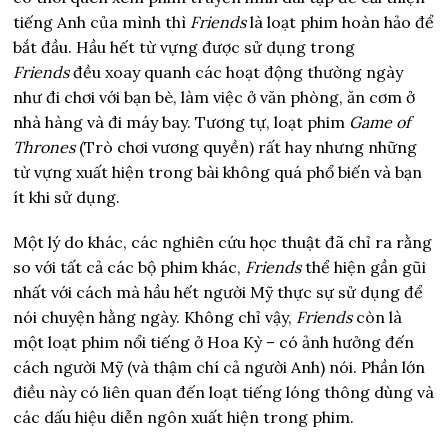
tiếng Anh của mình thì
Friends
là loạt phim hoàn hảo để
bắt đầu. Hầu hết từ vựng được sử dụng trong
Friends
đều xoay quanh các hoạt động thường ngày
như đi chơi với bạn bè, làm việc ở văn phòng, ăn cơm ở
nhà hàng và đi máy bay. Tương tự, loạt phim
Game of
Thrones
(Trò chơi vương quyền) rất hay nhưng những
từ vựng xuất hiện trong bài không quá phổ biến và bạn
ít khi sử dụng.
Một lý do khác, các nghiên cứu học thuật đã chỉ ra rằng
so với tất cả các bộ phim khác,
Friends
thể hiện gần gũi
nhất với cách mà hầu hết người Mỹ thực sự sử dụng để
nói chuyện hằng ngày. Không chỉ vậy,
Friends
còn là
một loạt phim nổi tiếng ở Hoa Kỳ – có ảnh hưởng đến
cách người Mỹ (và thậm chí cả người Anh) nói. Phần lớn
điều này có liên quan đến loạt tiếng lóng thông dùng và
các dấu hiệu diễn ngôn xuất hiện trong phim.