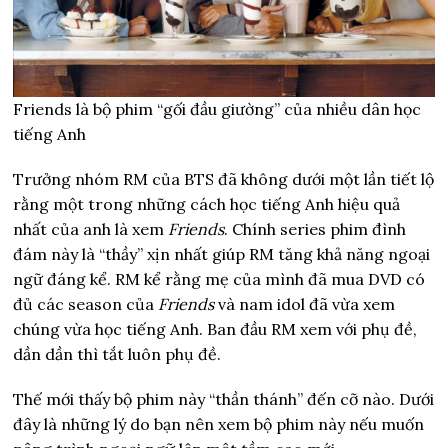
Friends là bộ phim “gối đầu giường” của nhiều dân học
tiếng Anh
Trưởng nhóm RM của BTS đã không dưới một lần tiết lộ
rằng một trong những cách học tiếng Anh hiệu quả
nhất của anh là xem
Friends
. Chính series phim đình
đám này là “thầy” xịn nhất giúp RM tăng khả năng ngoại
ngữ đáng kể. RM kể rằng mẹ của mình đã mua DVD có
đủ các season của
Friends
và nam idol đã vừa xem
chúng vừa học tiếng Anh. Ban đầu RM xem với phụ đề,
dần dần thì tắt luôn phụ đề.
Thế mới thấy bộ phim này “thần thánh” đến cỡ nào. Dưới
đây là những lý do bạn nên xem bộ phim này nếu muốn