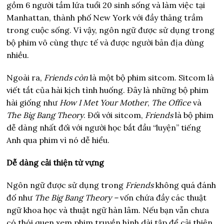
gồm 6 người tầm lứa tuổi 20 sinh sống và làm việc tại
Manhattan, thành phố New York với đầy thăng trầm
trong cuộc sống. Vì vậy, ngôn ngữ được sử dụng trong
bộ phim vô cùng thực tế và được người bản địa dùng
nhiều.
Ngoài ra,
Friends
còn
là một bộ phim sitcom. Sitcom là
viết tắt của hài kịch tình huống. Đây là những bộ phim
hài giống như
How I Met Your Mother
,
The Office
và
The Big Bang Theory
. Đối với sitcom,
Friends
là bộ phim
dễ dàng nhất đối với người học bắt đầu “luyện” tiếng
Anh qua phim vì nó dễ hiểu.
Dễ dàng cải thiện từ vựng
Ngôn ngữ được sử dụng trong
Friends
không quá đánh
đố như
The Big Bang Theory
–
vốn chứa đầy các thuật
ngữ khoa học và thuật ngữ hàn lâm. Nếu bạn vẫn chưa
có thói quen xem phim truyền hình dài tập để cải thiện