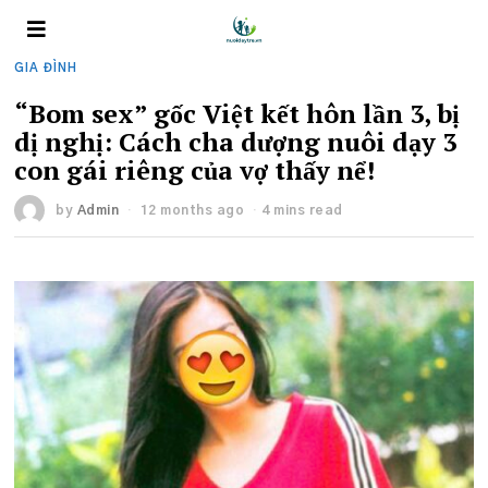
GIA ĐÌNH
“Bom sex” gốc Việt kết hôn lần 3, bị
dị nghị: Cách cha dượng nuôi dạy 3
con gái riêng của vợ thấy nể!
by
Admin
12 months ago
4 mins read