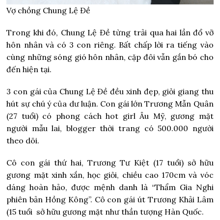
Vợ chồng Chung Lệ Đề
Trong khi đó, Chung Lệ Đề từng trải qua hai lần đổ vỡ
hôn nhân và có 3 con riêng. Bất chấp lời ra tiếng vào
cùng những sóng gió hôn nhân, cặp đôi vẫn gắn bó cho
đến hiện tại.
3 con gái của Chung Lệ Đề đều xinh đẹp, giỏi giang thu
hút sự chú ý của dư luận. Con gái lớn Trương Mẫn Quân
(27 tuổi) có phong cách hot girl Âu Mỹ, gương mặt
người mẫu lai, blogger thời trang có 500.000 người
theo dõi.
Cô con gái thứ hai, Trương Tư Kiệt (17 tuổi) sở hữu
gương mặt xinh xắn, học giỏi, chiều cao 170cm và vóc
dáng hoàn hảo, được mệnh danh là “Thẩm Gia Nghi
phiên bản Hồng Kông”. Cô con gái út Trương Khải Lâm
(15 tuổi sở hữu gương mặt như thần tượng Hàn Quốc.