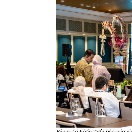
Bác sĩ Lê Khắc Tiến báo cáo v