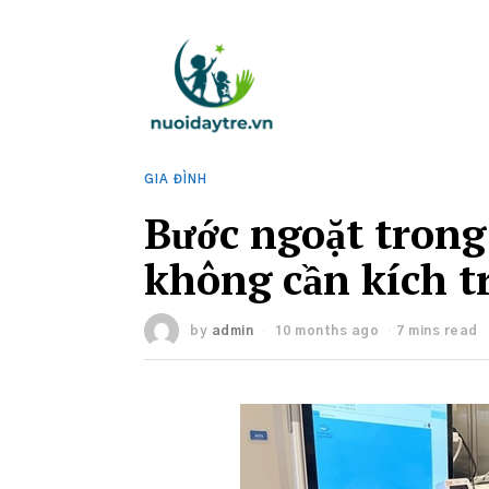
GIA ĐÌNH
Bước ngoặt trong
không cần kích t
by
admin
10 months ago
7 mins read