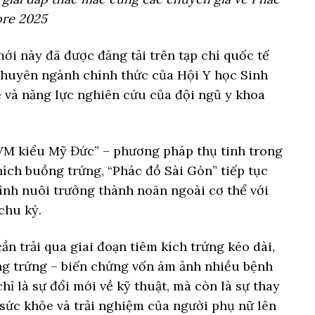
ore 2025
mới này đã được đăng tải trên tạp chí quốc tế
hí chuyên ngành chính thức của Hội Y học Sinh
ệ và năng lực nghiên cứu của đội ngũ y khoa
“IVM kiểu Mỹ Đức” – phương pháp thụ tinh trong
ích buồng trứng, “Phác đồ Sài Gòn” tiếp tục
rình nuôi trưởng thành noãn ngoài cơ thể với
chu kỳ.
n trải qua giai đoạn tiêm kích trứng kéo dài,
ng trứng – biến chứng vốn ám ảnh nhiều bệnh
 là sự đổi mới về kỹ thuật, mà còn là sự thay
ặt sức khỏe và trải nghiệm của người phụ nữ lên