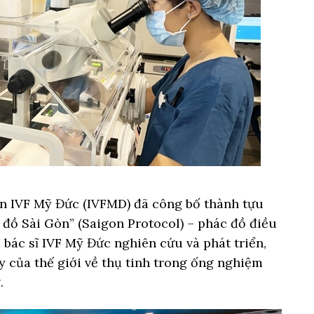
sản IVF Mỹ Đức (IVFMD) đã công bố thành tựu
đồ Sài Gòn” (Saigon Protocol) – phác đồ điều
bác sĩ IVF Mỹ Đức nghiên cứu và phát triển,
y của thế giới về thụ tinh trong ống nghiệm
.