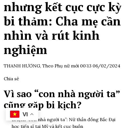
nhưng kết cục cực kỳ
bi thảm: Cha mẹ cần
nhìn và rút kinh
nghiệm
THANH HƯƠNG,
Theo Phụ nữ mới
00:13 06/02/2024
Chia sẻ
Vì sao “con nhà người ta”
cũng gặp bi kịch?
VI
Bi kịch “con nhà người ta”: Nữ thần đồng Bắc Đại
học tiến sĩ tại Mỹ và kết cục buồn