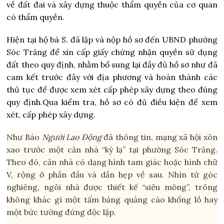
về đất đai và xây dựng thuộc thẩm quyền của cơ quan
có thẩm quyền.
Hiện tại hộ bà S. đã lập và nộp hồ sơ đến UBND phường
Sóc Trăng để xin cấp giấy chứng nhận quyền sử dụng
đất theo quy định, nhằm bổ sung lại đầy đủ hồ sơ như đã
cam kết trước đây với địa phương và hoàn thành các
thủ tục để được xem xét cấp phép xây dựng theo đúng
quy định.
Qua kiểm tra, hồ sơ có đủ điều kiện để xem
xét, cấp phép xây dựng.
Như Báo
Người Lao Động
đã thông tin, mạng xã hội xôn
xao trước một căn nhà “kỳ lạ” tại phường Sóc Trăng.
Theo đó, căn nhà có dạng hình tam giác hoặc hình chữ
V, rộng ở phần đầu và dần hẹp về sau. Nhìn từ góc
nghiêng, ngôi nhà được thiết kế “siêu mỏng”, trông
không khác gì một tấm bảng quảng cáo khổng lồ hay
một bức tường đứng độc lập.