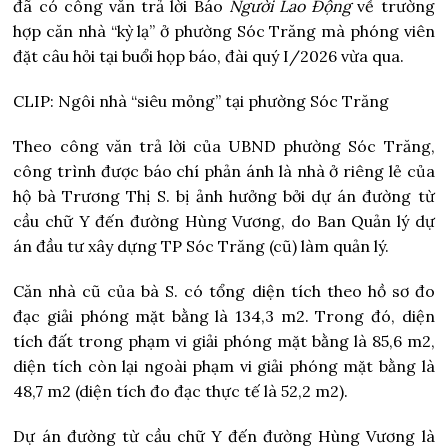
đã có công văn trả lời Báo
Người Lao Động
về trường
hợp căn nhà “kỳ lạ” ở phường Sóc Trăng mà phóng viên
đặt câu hỏi tại buổi họp báo, đài quý I/2026 vừa qua.
CLIP: Ngôi nhà “siêu mỏng” tại phường Sóc Trăng
Theo công văn trả lời của UBND phường Sóc Trăng,
công trình được báo chí phản ánh là nhà ở riêng lẻ của
hộ bà Trương Thị S. bị ảnh hưởng bởi dự án đường từ
cầu chữ Y đến đường Hùng Vương, do Ban Quản lý dự
án đầu tư xây dựng TP Sóc Trăng (cũ) làm quản lý.
Căn nhà cũ của bà S. có tổng diện tích theo hồ sơ đo
đạc giải phóng mặt bằng là 134,3 m2. Trong đó, diện
tích đất trong phạm vi giải phóng mặt bằng là 85,6 m2,
diện tích còn lại ngoài phạm vi giải phóng mặt bằng là
48,7 m2 (diện tích đo đạc thực tế là 52,2 m2).
Dự án đường từ cầu chữ Y đến đường Hùng Vương là