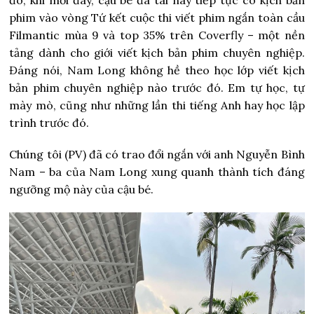
đó, khi mới đây, cậu bé đa tài này tiếp tục có kịch bản
phim vào vòng Tứ kết cuộc thi viết phim ngắn toàn cầu
Filmantic mùa 9 và top 35% trên Coverfly – một nền
tảng dành cho giới viết kịch bản phim chuyên nghiệp.
Đáng nói, Nam Long không hề theo học lớp viết kịch
bản phim chuyên nghiệp nào trước đó. Em tự học, tự
mày mò, cũng như những lần thi tiếng Anh hay học lập
trình trước đó.
Chúng tôi (PV) đã có trao đổi ngắn với anh Nguyễn Bình
Nam – ba của Nam Long xung quanh thành tích đáng
ngưỡng mộ này của cậu bé.