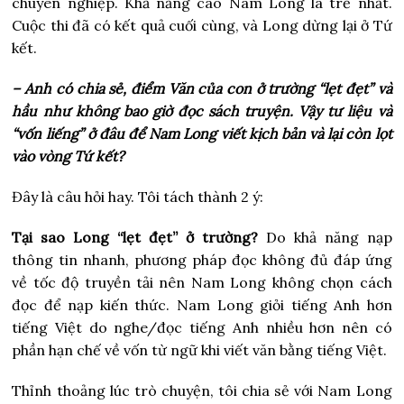
chuyên nghiệp. Khả năng cao Nam Long là trẻ nhất.
Cuộc thi đã có kết quả cuối cùng, và Long dừng lại ở Tứ
kết.
– Anh có chia sẻ, điểm Văn của con ở trường “lẹt đẹt” và
hầu như không bao giờ đọc sách truyện. Vậy tư liệu và
“vốn liếng” ở đâu để Nam Long viết kịch bản và lại còn lọt
vào vòng Tứ kết?
Đây là câu hỏi hay. Tôi tách thành 2 ý:
Tại sao Long “lẹt đẹt” ở trường?
Do khả năng nạp
thông tin nhanh, phương pháp đọc không đủ đáp ứng
về tốc độ truyền tải nên Nam Long không chọn cách
đọc để nạp kiến thức. Nam Long giỏi tiếng Anh hơn
tiếng Việt do nghe/đọc tiếng Anh nhiều hơn nên có
phần hạn chế về vốn từ ngữ khi viết văn bằng tiếng Việt.
Thỉnh thoảng lúc trò chuyện, tôi chia sẻ với Nam Long