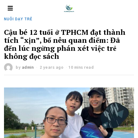
NUÔI DẠY TRẺ
Cậu bé 12 tuổi ở TPHCM đạt thành
tích “xịn”, bố nêu quan điểm: Đã
đến lúc ngừng phán xét việc trẻ
không đọc sách
by
admin
2 years ago
10 mins read