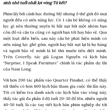
sinh nhỏ tuổi nhất lọt vòng Tứ kết?
Phim lấy bối cảnh học đường Mỹ nhưng ở thế giới đó mọi
người đều có siêu năng lực. Có 1 cậu bé không có năng
lực gì nên thường xuyên bị bắt nạt bởi một nhóm bạn
côn đồ và cậu ta cũng có người bạn tốt hay bảo vệ. Qua
một loạt diễn biến, sau này cậu bé phát hiện mình có
siêu năng lực ghê gớm, người hay bắt nạt lại là họ hàng
và người bảo vệ mình là kẻ thù muốn tiêu diệt mình.
Trên Coverfly, tác giả Logan Nguyễn và kịch bản
“Surprise, I Speak Furniture” chính là tác phẩm dự thi
của Nam Long.
Với hơn 200 tác phẩm vào Quarter Finalist, có thể thấy
tối thiểu có hơn 800 kịch bản tham gia cuộc thi lần này.
Tôi có kiểm tra danh sách các kịch bản vào vòng này,
thấy tác giả đa phần ở độ tuổi 20-30 đổ lên, nhiều người
40-50 tuổi, là các tay viết kịch bản phim nghiệp dư tới