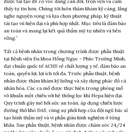
được tái tạo để có vóc dáng cân đối, trọn vẹn và cảm
thấy tự tin hơn. Chúng tôi luôn thăm khám kỹ càng, lắng
nghe nguyện vọng và lựa chọn phương pháp, kỹ thuật
tái tạo vú hiện đại và phù hợp nhất. Mục tiêu là đảm bảo
an toàn và mang lại kết quả thẩm mỹ tự nhiên và bền
vững.”
Tất cả bệnh nhân trong chương trình được phẫu thuật
tại Bệnh viện Đa khoa Hồng Ngọc – Phúc Trường Minh,
đạt chuẩn quốc tế ACHS về chất lượng y tế, đảm bảo an
toàn, quyền lợi, lợi ích tối đa. Trước phẫu thuật, bệnh
nhân được thăm khám kỹ lưỡng và xây dựng phác đồ cá
nhân hóa. Các ca mổ được thực hiện trong phòng mổ
vô khuẩn một chiều với hệ thống lọc khí Hepa hiện đại.
Quy trình gây mê hồi sức an toàn, áp dụng chiến lược
đường thở khó DAS, cùng sự phối hợp của đội ngũ bác sĩ
tạo hình thẩm mỹ và vi phẫu giàu kinh nghiệm ở từng
khâu. Sau phẫu thuật, bệnh nhân được chăm sóc 24/24