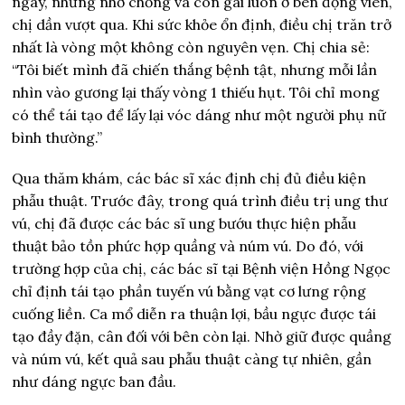
ngày, nhưng nhờ chồng và con gái luôn ở bên động viên,
chị dần vượt qua. Khi sức khỏe ổn định, điều chị trăn trở
nhất là vòng một không còn nguyên vẹn. Chị chia sẻ:
“Tôi biết mình đã chiến thắng bệnh tật, nhưng mỗi lần
nhìn vào gương lại thấy vòng 1 thiếu hụt. Tôi chỉ mong
có thể tái tạo để lấy lại vóc dáng như một người phụ nữ
bình thường.”
Qua thăm khám, các bác sĩ xác định chị đủ điều kiện
phẫu thuật. Trước đây, trong quá trình điều trị ung thư
vú, chị đã được các bác sĩ ung bướu thực hiện phẫu
thuật bảo tồn phức hợp quầng và núm vú. Do đó, với
trường hợp của chị, các bác sĩ tại Bệnh viện Hồng Ngọc
chỉ định tái tạo phần tuyến vú bằng vạt cơ lưng rộng
cuống liền. Ca mổ diễn ra thuận lợi, bầu ngực được tái
tạo đầy đặn, cân đối với bên còn lại. Nhờ giữ được quầng
và núm vú, kết quả sau phẫu thuật càng tự nhiên, gần
như dáng ngực ban đầu.