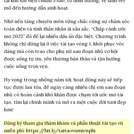
tại khu lưu viện chuẩn 5 sao, từ dinh dưỡng, vệ sinh vết
mổ đến hướng dẫn sinh hoạt.
Nhờ nền tảng chuyên môn vững chắc cùng sự chăm sóc
toàn diện và tinh thần nhân ái sâu sắc, “Chắp cánh ước
mơ 2025” đã để lại nhiều dấu ấn đặc biệt. Chương trình
không chỉ dừng lại ở việc tái tạo vòng 1, khôi phục vóc
dáng mà còn trao cho phụ nữ sau đoạn nhũ cơ hội
được sống tự tin, yêu thương bản thân và tận hưởng
cuộc sống trọn vẹn.
Hy vọng trong những năm tới, hoạt động này sẽ tiếp
tục được lan tỏa, để ngày càng nhiều chị em sau đoạn
nhũ có hoàn cảnh khó khăn được chạm tới ước mơ tái
tạo, tìm lại chính mình và mở ra một cuộc đời tươi đẹp
hơn!
Đăng ký tham gia thăm khám và phẫu thuật tái tạo vú
miễn phí:
https://bit.ly/taitaovumienphi