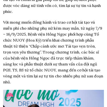
được vóc dáng nữ tính vốn có, tìm lại sự tự tin và hạnh
phúc.
Với mong muốn đồng hành và trao cơ hội tái tạo vú
miễn phí cho những phụ nữ kém may mắn, từ ngày 7/9
– 16/9/2025, Bệnh viện Hồng Ngọc phối hợp cùng Tổ
chức NUOY (Hoa Kỳ) triển khai chương trình phẫu
thuật từ thiện “Chắp cánh ước mơ: Tái tạo vẹn tròn,
trọn vẹn yêu thương”. Trong chương trình, các bác sĩ
của bệnh viện Hồng Ngọc đã trực tiếp thăm khám,
sàng lọc và phẫu thuật dưới sự tham vấn của đội ngũ
PGS, TS, BS từ tổ chức NUOY, mang đến cơ hội tái tạo
vòng một và tìm lại sự tự tin cho nhiều phụ nữ sau đoạn
nhũ.