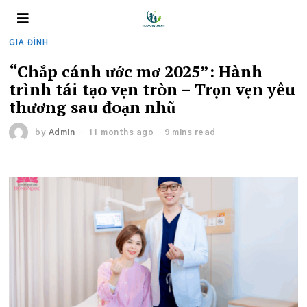
GIA ĐÌNH
“Chắp cánh ước mơ 2025”: Hành
trình tái tạo vẹn tròn – Trọn vẹn yêu
thương sau đoạn nhũ
by
Admin
11 months ago
9 mins read