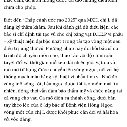
mặc cảm, dù luôn mong được tái tạo nhưng điều kiện
chưa cho phép.
Biết đến “Chắp cánh ước mơ 2025” qua MXH, chị L đã
đăng ký thăm khám. Sau khi đánh giá đủ điều kiện, các
bác sĩ chỉ định tái tạo vú cho chị bằng vạt D.I.E.P vi phẫu
– kỹ thuật hiện đại bậc nhất trong tái tạo vòng một sau
điều trị ung thư vú. Phương pháp này đòi hỏi bác sĩ có
trình độ chuyên môn cao, thao tác với độ chính xác
tuyệt đối và thời gian mổ kéo dài nhiều giờ. Vạt da và
mô mỡ từ bụng được chuyển lên vùng ngực, nối với hệ
thống mạch máu bằng kỹ thuật vi phẫu tinh vi. Nhờ đó,
vùng mô sống tốt, bầu ngực được tái tạo mềm mại, tự
nhiên, đồng thời vẫn đảm bảo thẩm mỹ và chức năng tại
cả vùng cho vạt. Ca mổ diễn ra thành công, dưới bàn
tay khéo léo của ê-kíp bác sĩ Bệnh viện Hồng Ngọc,
vòng một của chị L được khôi phục cân đối và hài hòa
với vóc dáng.