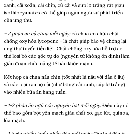
xanh, cải xoăn, cải chíp, củ cải và súp lơ trắng rất giàu
isothiocyanates có thể giúp ngăn ngừa sự phát triển
của ung thư.
– 2 phần ăn cà chua mỗi ngày:
cà chua có chứa chất
chống oxy hóa lycopene – là chất giúp bảo vệ chống lại
ung thư tuyến tiền liệt. Chất chống oxy hóa hỗ trợ cơ
thể loại bỏ các gốc tự do (nguyên tử không ổn định) làm
gián đoạn chức năng tế bào khỏe mạnh.
Kết hợp cà chua nấu chín (tốt nhất là nấu với dầu ô liu)
và các loại rau họ cải (như bông cải xanh, súp lơ trắng)
vào nhiều bữa ăn hàng tuần.
– 1-2 phần ăn ngũ cốc nguyên hạt mỗi ngày:
Điều này có
thể bao gồm bột yến mạch giàu chất xơ, gạo lứt, quinoa,
lúa mạch.
– 1 hoặc nhiều khẩu phần đậu mỗi ngày:
Các loại đậu ít