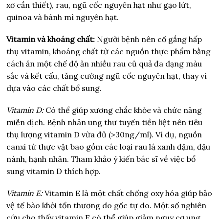
xơ cần thiết), rau, ngũ cốc nguyên hạt như gạo lứt,
quinoa và bánh mì nguyên hạt.
Vitamin và khoáng chất:
Người bệnh nên cố gắng hấp
thụ vitamin, khoáng chất từ các nguồn thực phẩm bằng
cách ăn một chế độ ăn nhiều rau củ quả đa dạng màu
sắc và kết cấu, tăng cường ngũ cốc nguyên hạt, thay vì
dựa vào các chất bổ sung.
Vitamin D:
Có thể giúp xương chắc khỏe và chức năng
miễn dịch. Bệnh nhân ung thư tuyến tiền liệt nên tiêu
thụ lượng vitamin D vừa đủ (>30ng/ml). Ví dụ, nguồn
canxi từ thực vật bao gồm các loại rau lá xanh đậm, đậu
nành, hạnh nhân. Tham khảo ý kiến bác sĩ về việc bổ
sung vitamin D thích hợp.
Vitamin E:
Vitamin E là một chất chống oxy hóa giúp bảo
vệ tế bào khỏi tổn thương do gốc tự do. Một số nghiên
cứu cho thấy vitamin E có thể giúp giảm nguy cơ ung