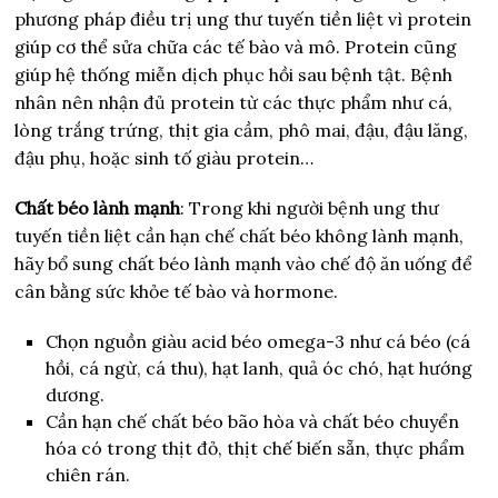
phương pháp điều trị ung thư tuyến tiền liệt vì protein
giúp cơ thể sửa chữa các tế bào và mô. Protein cũng
giúp hệ thống miễn dịch phục hồi sau bệnh tật. Bệnh
nhân nên nhận đủ protein từ các thực phẩm như cá,
lòng trắng trứng, thịt gia cầm, phô mai, đậu, đậu lăng,
đậu phụ, hoặc sinh tố giàu protein…
Chất béo lành mạnh
: Trong khi người bệnh ung thư
tuyến tiền liệt cần hạn chế chất béo không lành mạnh,
hãy bổ sung chất béo lành mạnh vào chế độ ăn uống để
cân bằng sức khỏe tế bào và hormone.
Chọn nguồn giàu acid béo omega-3 như cá béo (cá
hồi, cá ngừ, cá thu), hạt lanh, quả óc chó, hạt hướng
dương.
Cần hạn chế chất béo bão hòa và chất béo chuyển
hóa có trong thịt đỏ, thịt chế biến sẵn, thực phẩm
chiên rán.