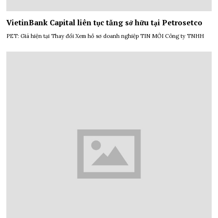
VietinBank Capital liên tục tăng sở hữu tại Petrosetco
PET: Giá hiện tại Thay đổi Xem hồ sơ doanh nghiệp TIN MỚI Công ty TNHH