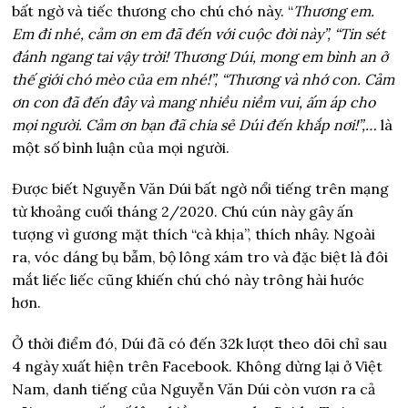
bất ngờ và tiếc thương cho chú chó này. “
Thương em.
Em đi nhé, cảm ơn em đã đến với cuộc đời này”, “Tin sét
đánh ngang tai vậy trời! Thương Dúi, mong em bình an ở
thế giới chó mèo của em nhé!”, “Thương và nhớ con. Cảm
ơn con đã đến đây và mang nhiều niềm vui, ấm áp cho
mọi người. Cảm ơn bạn đã chia sẻ Dúi đến khắp nơi!”,…
là
một số bình luận của mọi người.
Được biết Nguyễn Văn Dúi bất ngờ nổi tiếng trên mạng
từ khoảng cuối tháng 2/2020. Chú cún này gây ấn
tượng vì gương mặt thích “cà khịa”, thích nhây. Ngoài
ra, vóc dáng bụ bẫm, bộ lông xám tro và đặc biệt là đôi
mắt liếc liếc cũng khiến chú chó này trông hài hước
hơn.
Ở thời điểm đó, Dúi đã có đến 32k lượt theo dõi chỉ sau
4 ngày xuất hiện trên Facebook. Không dừng lại ở Việt
Nam, danh tiếng của Nguyễn Văn Dúi còn vươn ra cả