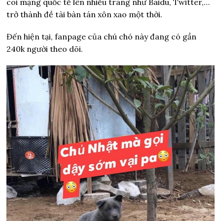
cõi mạng quốc tế lên nhiều trang như Baidu, Twitter,…
trở thành đề tài bàn tán xôn xao một thời.
Đến hiện tại, fanpage của chú chó này đang có gần
240k người theo dõi.