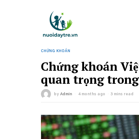
CHỨNG KHOÁN
Chứng khoán Việ
quan trọng trong
by
Admin
4 months ago
3 mins read