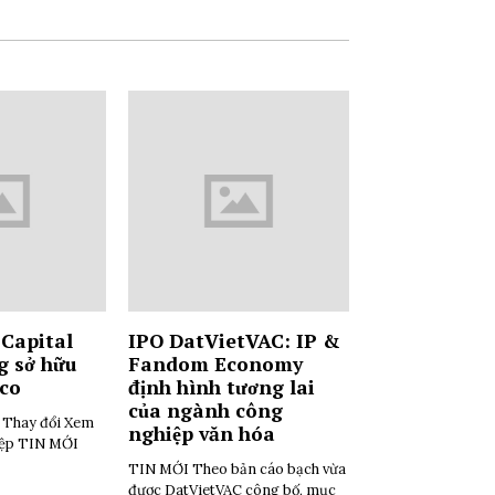
Capital
IPO DatVietVAC: IP &
g sở hữu
Fandom Economy
tco
định hình tương lai
của ngành công
i Thay đổi Xem
nghiệp văn hóa
iệp TIN MỚI
TIN MỚI Theo bản cáo bạch vừa
được DatVietVAC công bố, mục