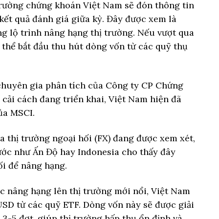
 trường chứng khoán Việt Nam sẽ đón thông tin
kết quả đánh giá giữa kỳ. Đây được xem là
g lộ trình nâng hạng thị trường. Nếu vượt qua
ó thể bắt đầu thu hút dòng vốn từ các quỹ thụ
chuyên gia phân tích của Công ty CP Chứng
cải cách đang triển khai, Việt Nam hiện đã
ủa MSCI.
a thị trường ngoại hối (FX) đang được xem xét,
ớc như Ấn Độ hay Indonesia cho thấy đây
ối để nâng hạng.
c nâng hạng lên thị trường mới nổi, Việt Nam
 USD từ các quỹ ETF. Dòng vốn này sẽ được giải
 3-5 đợt, giúp thị trường hấp thụ ổn định và