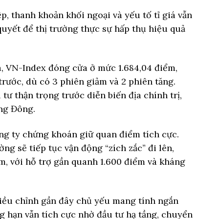
, thanh khoản khối ngoại và yếu tố tỉ giá vẫn
quyết để thị trường thực sự hấp thụ hiệu quả
ua, VN-Index đóng cửa ở mức 1.684,04 điểm,
trước, dù có 3 phiên giảm và 2 phiên tăng.
ư thận trọng trước diễn biến địa chính trị,
ung Đông.
ng ty chứng khoán giữ quan điểm tích cực.
ờng sẽ tiếp tục vận động “zích zắc” đi lên,
ểm, với hỗ trợ gần quanh 1.600 điểm và kháng
điều chỉnh gần đây chủ yếu mang tính ngắn
ng hạn vẫn tích cực nhờ đầu tư hạ tầng, chuyển