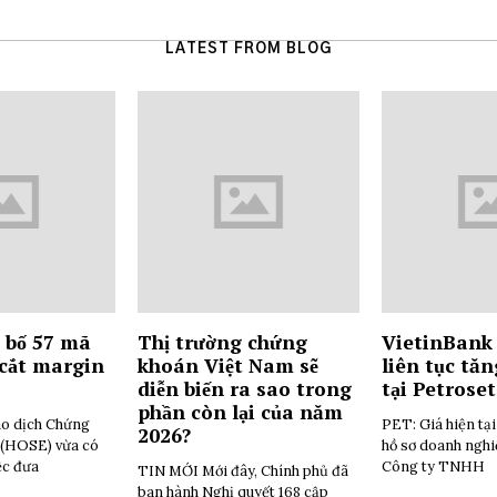
LATEST FROM BLOG
 bố 57 mã
Thị trường chứng
VietinBank 
 cắt margin
khoán Việt Nam sẽ
liên tục tăn
diễn biến ra sao trong
tại Petrose
phần còn lại của năm
o dịch Chứng
PET: Giá hiện tạ
2026?
(HOSE) vừa có
hồ sơ doanh ngh
ệc đưa
Công ty TNHH
TIN MỚI Mới đây, Chính phủ đã
ban hành Nghị quyết 168 cập