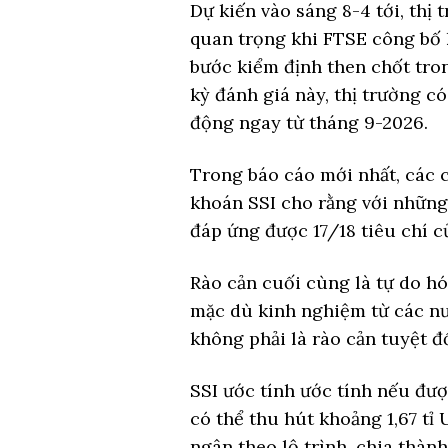
Dự kiến vào sáng 8-4 tới, thị
quan trọng khi FTSE công bố 
bước kiểm định then chốt tron
kỳ đánh giá này, thị trường c
động ngay từ tháng 9-2026.
Trong báo cáo mới nhất, các 
khoán SSI cho rằng với những 
đáp ứng được 17/18 tiêu chí c
Rào cản cuối cùng là tự do hó
mặc dù kinh nghiệm từ các nư
không phải là rào cản tuyệt đ
SSI ước tính ước tính nếu đượ
có thể thu hút khoảng 1,67 tỉ
ngân theo lộ trình, chia thành