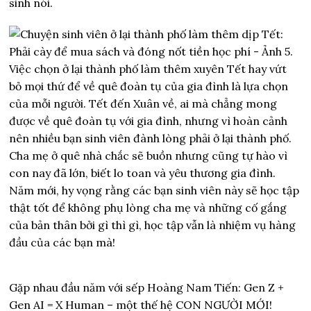
sinh nói.
Việc chọn ở lại thành phố làm thêm xuyên Tết hay vứt
bỏ mọi thứ để về quê đoàn tụ của gia đình là lựa chọn
của mỗi người. Tết đến Xuân về, ai mà chẳng mong
được về quê đoàn tụ với gia đình, nhưng vì hoàn cảnh
nên nhiều bạn sinh viên đành lòng phải ở lại thành phố.
Cha mẹ ở quê nhà chắc sẽ buồn nhưng cũng tự hào vì
con nay đã lớn, biết lo toan và yêu thương gia đình.
Năm mới, hy vọng rằng các bạn sinh viên này sẽ học tập
thật tốt để không phụ lòng cha mẹ và những cố gắng
của bản thân bởi gì thì gì, học tập vẫn là nhiệm vụ hàng
đầu của các bạn mà!
Gặp nhau đầu năm với sếp Hoàng Nam Tiến: Gen Z +
Gen AI = X Human – một thế hệ CON NGƯỜI MỚI!