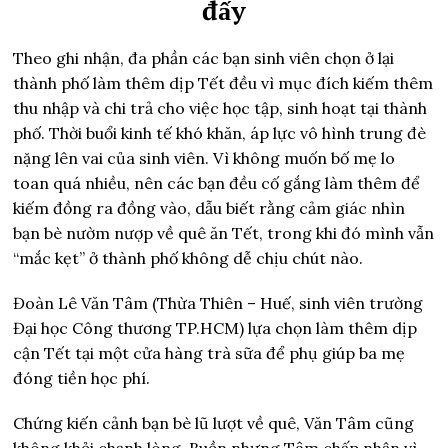
đấy
Theo ghi nhận, đa phần các bạn sinh viên chọn ở lại
thành phố làm thêm dịp Tết đều vì mục đích kiếm thêm
thu nhập và chi trả cho việc học tập, sinh hoạt tại thành
phố. Thời buổi kinh tế khó khăn, áp lực vô hình trung đè
nặng lên vai của sinh viên. Vì không muốn bố mẹ lo
toan quá nhiều, nên các bạn đều cố gắng làm thêm để
kiếm đồng ra đồng vào, dẫu biết rằng cảm giác nhìn
bạn bè nườm nượp về quê ăn Tết, trong khi đó mình vẫn
“mắc kẹt” ở thành phố không dễ chịu chút nào.
Đoàn Lê Văn Tâm (Thừa Thiên – Huế, sinh viên trường
Đại học Công thương TP.HCM) lựa chọn làm thêm dịp
cận Tết tại một cửa hàng trà sữa để phụ giúp ba mẹ
đóng tiền học phí.
Chứng kiến cảnh bạn bè lũ lượt về quê, Văn Tâm cũng
không khỏi chạnh lòng. Buồn nhưng Tâm chấp nhận vì